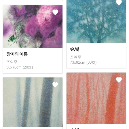
숲.빛
장미의 이름
조여주
조여주
73x91cm (30호)
56x76cm (20호)