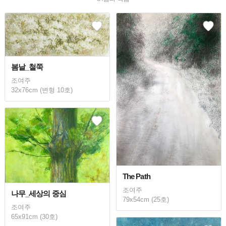
봄날_철쭉
조여주
32x76cm (변형 10호)
The Path
조여주
나무_세상의 중심
79x54cm (25호)
조여주
65x91cm (30호)