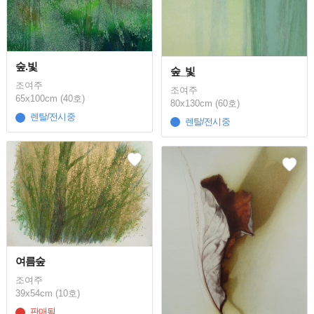
숲.빛
숲_빛
조여주
조여주
65x100cm (40호)
80x130cm (60호)
렌탈/전시중
렌탈/전시중
여름숲
조여주
39x54cm (10호)
판매됨