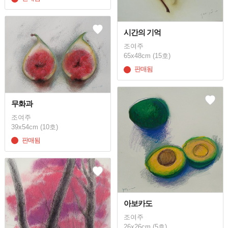
시간의 기억
조여주
65x48cm (15호)
판매됨
무화과
조여주
39x54cm (10호)
판매됨
아보카도
조여주
26x26cm (5호)