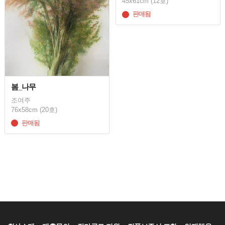
45x61cm (12호)
판매됨
봄_나무
조여주
76x58cm (20호)
판매됨