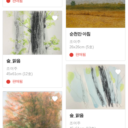
판매됨
순천만 아침
조여주
26x26cm (5호)
판매됨
숲_맑음
조여주
45x61cm (12호)
판매됨
숲_맑음
조여주