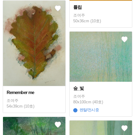
튤립
조여주
50x36cm (10호)
숲_빛
Remember me
조여주
조여주
80x100cm (40호)
54x39cm (10호)
렌탈/전시중