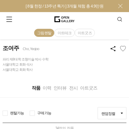
[ 8월 한정 / 13주년 특가 ] 3개월 체험 총 4.9만원
그림렌탈
아트테크
아트굿즈
조여주
Cho, Yeojoo
파리 제8대학 조형미술 박사 수학
서울대학교 회화 석사
서울대학교 회화 학사
작품
이력
인터뷰
전시
아트굿즈
렌탈가능
구매가능
랜덤정렬
34
점의 작품