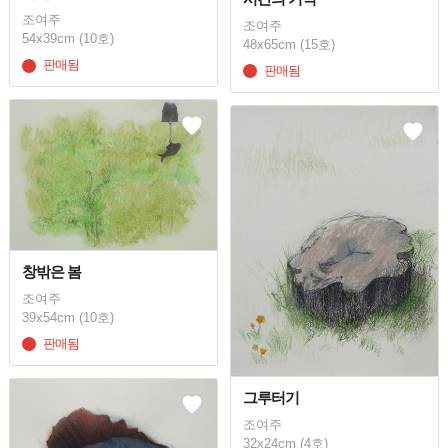
조여주
조여주
54x39cm (10호)
48x65cm (15호)
판매됨
판매됨
창밖은 봄
조여주
39x54cm (10호)
판매됨
그루터기
조여주
32x24cm (4호)