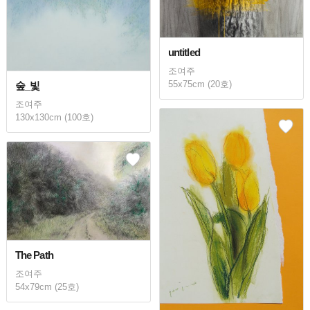
untitled
조여주
55x75cm (20호)
숲_빛
조여주
130x130cm (100호)
The Path
조여주
54x79cm (25호)