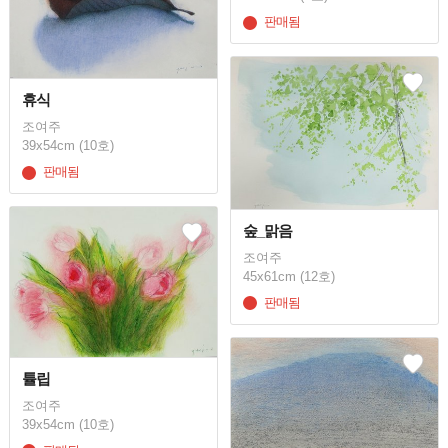
판매됨
휴식
조여주
39x54cm (10호)
판매됨
숲_맑음
조여주
45x61cm (12호)
판매됨
튤립
조여주
39x54cm (10호)