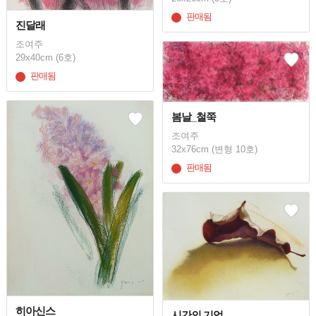
판매됨
진달래
조여주
29x40cm (6호)
판매됨
봄날_철쭉
조여주
32x76cm (변형 10호)
판매됨
히아신스
시간의 기억