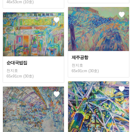
46x53cm (10호)
제주공항
순대국밥집
천지호
천지호
65x91cm (30호)
65x91cm (30호)