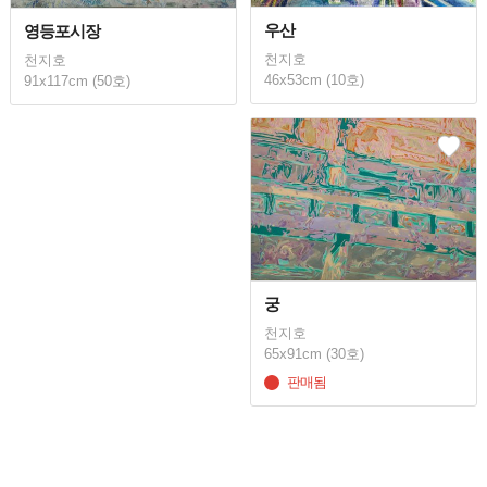
우산
영등포시장
천지호
천지호
46x53cm (10호)
91x117cm (50호)
궁
천지호
65x91cm (30호)
판매됨