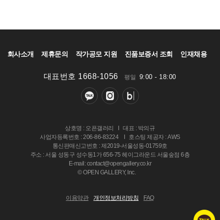
회사소개
제휴문의
작가공모 지원
진품보증서 조회
인재채용
대표번호 1668-1056
9:00 - 18:00
평일
상호명 : 오픈갤러리
I
대표 : 박의규
사업자등록번호 : 206-86-83224
I
호스팅 제공자 : AWS
통신판매신고번호 : 제2019-서울성동-01759호
주소 : 서울 성동구 성수동1가 656-75 헤이그라운드 서울숲점 6층
E-mail: contact@opengallery.co.kr
© OPEN GALLERY, Inc.
이용약관
개인정보처리방침
FAQ