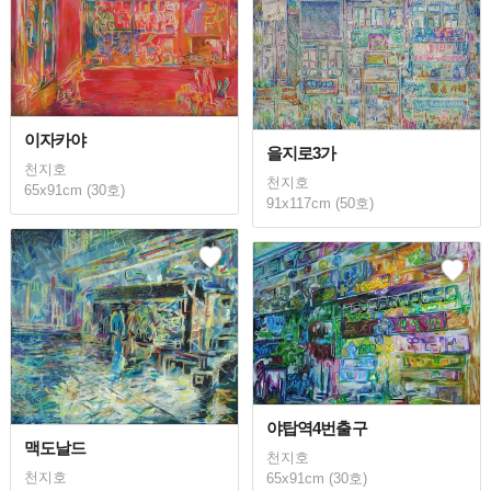
이자카야
을지로3가
천지호
천지호
65x91cm (30호)
91x117cm (50호)
야탑역4번출구
맥도날드
천지호
천지호
65x91cm (30호)