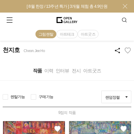
[ 8월 한정 / 13주년 특가 ] 3개월 체험 총 4.9만원
그림렌탈
아트테크
아트굿즈
천지호
Cheon. Jee Ho
작품
이력
인터뷰
전시
아트굿즈
렌탈가능
구매가능
랜덤정렬
9
점의 작품