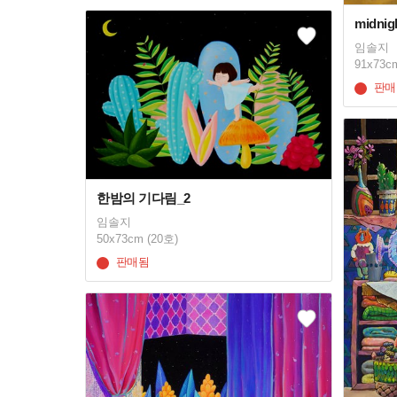
midnig
임솔지
91x73c
판매
한밤의 기다림_2
임솔지
50x73cm (20호)
판매됨