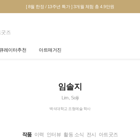
[ 8월 한정 / 13주년 특가 ] 3개월 체험 총 4.9만원
트굿즈
큐레이터추천
아트매거진
제안서 신청
전시 정보
작품선택 Tip
미술 이야기
임솔지
그림인테리어 Tip
아트 딕셔너리
Lim, Solji
테마별 추천
백석대학교 조형예술 학사
작품
이력
인터뷰
활동 소식
전시
아트굿즈