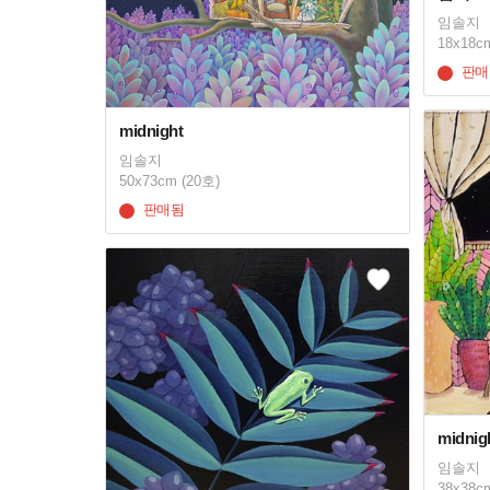
임솔지
18x18c
판매
midnight
임솔지
50x73cm (20호)
판매됨
midnig
임솔지
38x38c