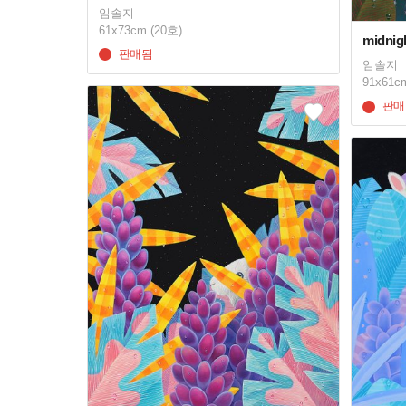
임솔지
61x73cm (20호)
midnig
판매됨
임솔지
91x61c
판매