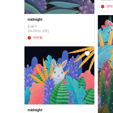
판매
midnight
임솔지
24x24cm (4호)
판매됨
midnight