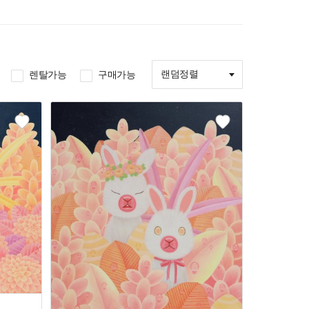
랜덤정렬
렌탈가능
구매가능