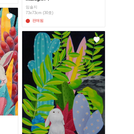
임솔지
73x73cm (30호)
판매됨