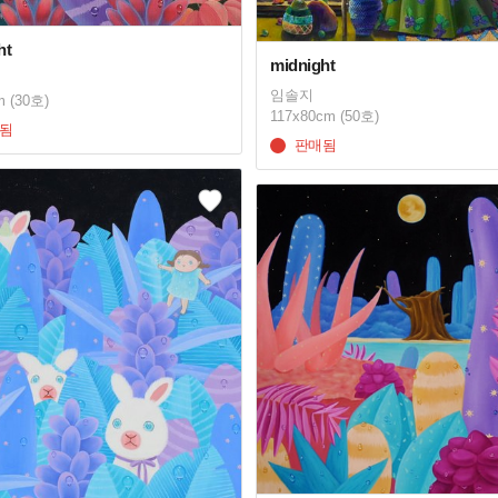
ht
midnight
임솔지
m (30호)
117x80cm (50호)
됨
판매됨