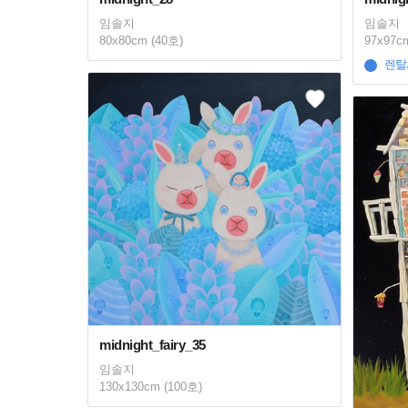
임솔지
임솔지
80x80cm (40호)
97x97c
렌탈
midnight_fairy_35
임솔지
130x130cm (100호)