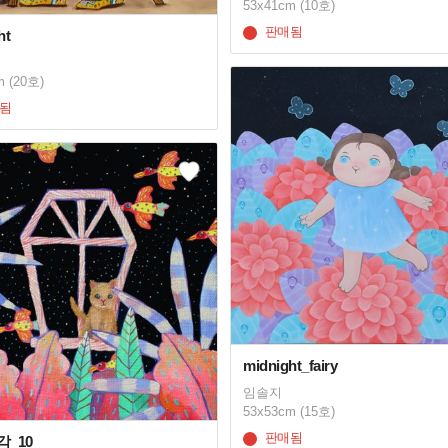
53x41cm (10호)
판매됨
ht
m (20호)
됨
midnight_fairy
임솔지
53x53cm (15호)
판매됨
_10