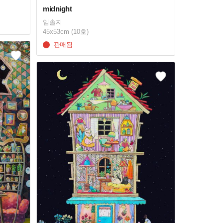
midnight
임솔지
45x53cm (10호)
판매됨