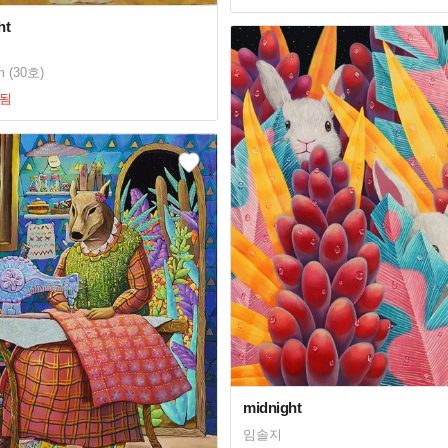
ht
m (30호)
됨
midnight
임솔지