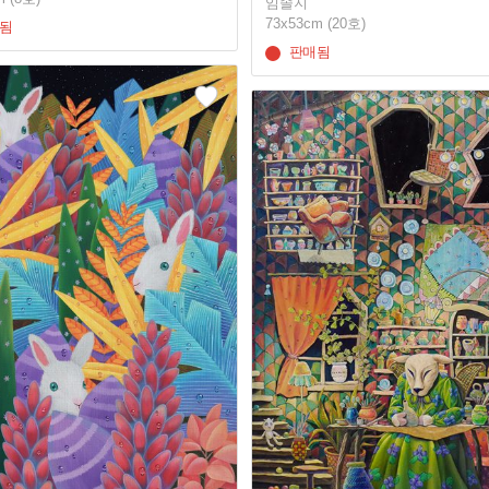
임솔지
73x53cm (20호)
됨
판매됨