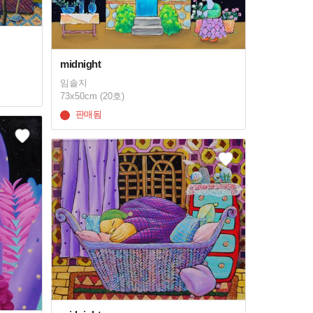
midnight
임솔지
73x50cm (20호)
판매됨