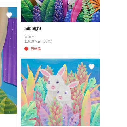
midnight
임솔지
116x97cm (50호)
판매됨