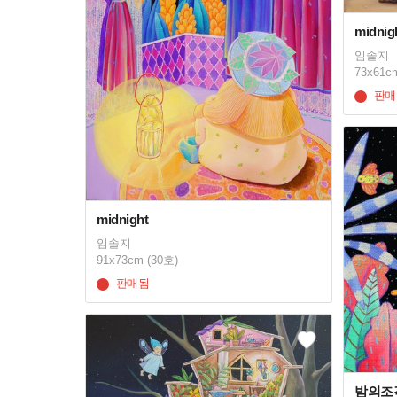
midnig
임솔지
73x61c
판매
midnight
임솔지
91x73cm (30호)
판매됨
밤의조각