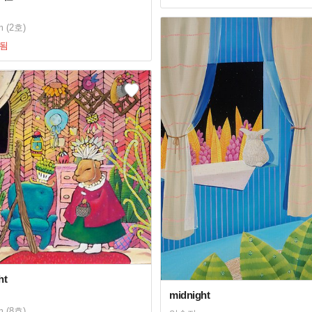
m (2호)
됨
ht
midnight
m (8호)