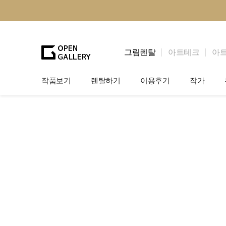
그림렌탈
아트테크
아
작품보기
렌탈하기
이용후기
작가
그림렌탈
개인 고객
작가소개
법인상담
법인 고객
작가공모
기프트카드
셀럽 인터뷰