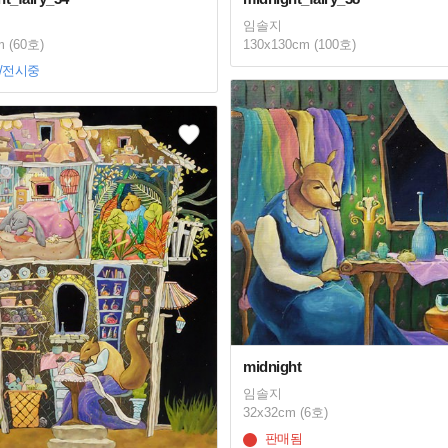
임솔지
m (60호)
130x130cm (100호)
/전시중
midnight
임솔지
32x32cm (6호)
판매됨