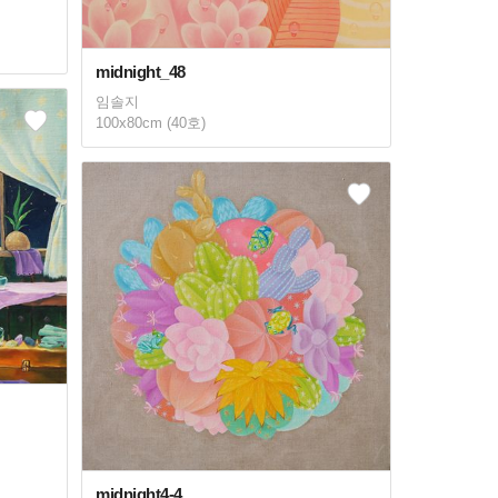
midnight_48
임솔지
100x80cm (40호)
midnight4-4