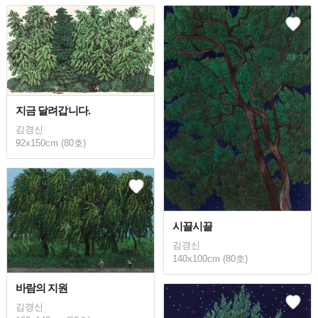
지금 달려갑니다.
김경신
92x150cm (80호)
시끌시끌
김경신
140x100cm (80호)
바람의 지원
김경신