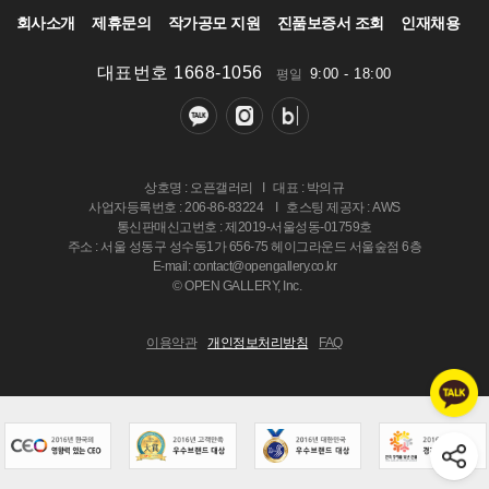
회사소개
제휴문의
작가공모 지원
진품보증서 조회
인재채용
대표번호 1668-1056
9:00 - 18:00
평일
상호명 : 오픈갤러리
I
대표 : 박의규
사업자등록번호 : 206-86-83224
I
호스팅 제공자 : AWS
통신판매신고번호 : 제2019-서울성동-01759호
주소 : 서울 성동구 성수동1가 656-75 헤이그라운드 서울숲점 6층
E-mail: contact@opengallery.co.kr
© OPEN GALLERY, Inc.
이용약관
개인정보처리방침
FAQ