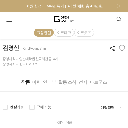
[ 8월 한정 / 13주년 특가 ] 3개월 체험 총 4.9만원
그림렌탈
아트테크
아트굿즈
김경신
Kim, KyoungShin
중앙대학교 일반대학원 한국화전공 석사
중앙대학교 한국화과 학사
작품
이력
인터뷰
활동 소식
전시
아트굿즈
렌탈가능
구매가능
랜덤정렬
5
점의 작품