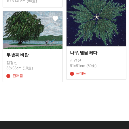
100x140cm (80호)
나무, 별을 헤다
두 번째 바람
김경신
김경신
91x91cm (50호)
33x53cm (10호)
판매됨
판매됨