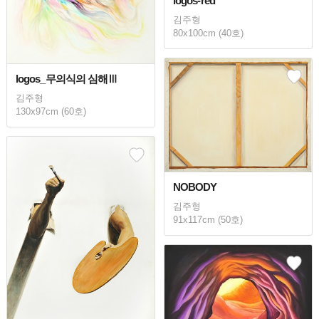
logos-red
김주형
80x100cm (40호)
logos_무의식의 심해Ⅲ
김주형
130x97cm (60호)
NOBODY
김주형
91x117cm (50호)