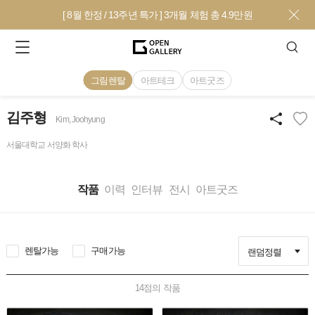
[ 8월 한정 / 13주년 특가 ] 3개월 체험 총 4.9만원
그림렌탈
아트테크
아트굿즈
김주형
Kim, Joohyung
서울대학교 서양화 학사
작품
이력
인터뷰
전시
아트굿즈
렌탈가능
구매가능
랜덤정렬
14
점의 작품