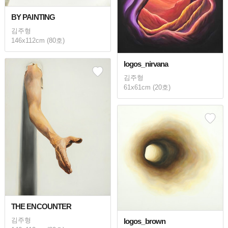
BY PAINTING
김주형
146x112cm (80호)
logos_nirvana
김주형
61x61cm (20호)
THE ENCOUNTER
김주형
logos_brown