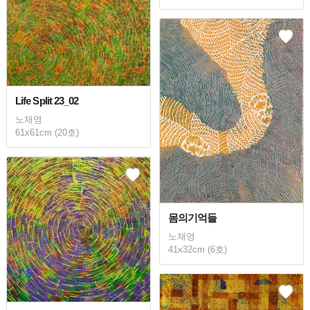
Life Split 23_02
노채영
61x61cm (20호)
몸의기억들
노채영
41x32cm (6호)