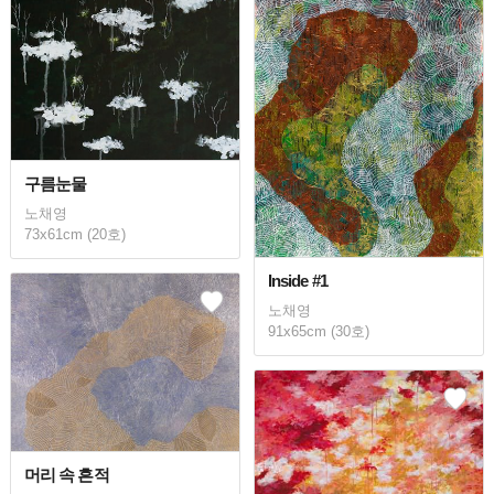
구름눈물
노채영
73x61cm (20호)
Inside #1
노채영
91x65cm (30호)
머리 속 흔적