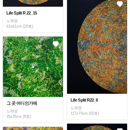
Life Split R 22_15
노채영
61x61cm (20호)
Life Split R22_6
그 곳 어디인가에
노채영
노채영
117x73cm (50호)
35x35cm (8호)