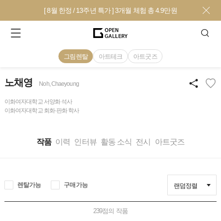
[ 8월 한정 / 13주년 특가 ] 3개월 체험 총 4.9만원
그림렌탈
아트테크
아트굿즈
노채영
Noh, Chaeyoung
이화여자대학교 서양화 석사
이화여자대학교 회화·판화 학사
작품
이력
인터뷰
활동 소식
전시
아트굿즈
렌탈가능
구매가능
랜덤정렬
239
점의 작품