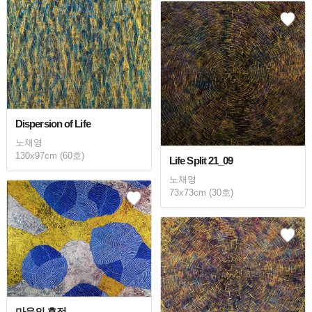
Dispersion of Life
노채영
130x97cm (60호)
Life Split 21_09
노채영
73x73cm (30호)
마음의 흔적