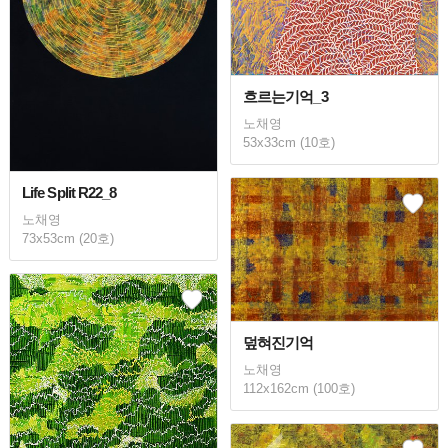
흐르는기억_3
노채영
53x33cm (10호)
Life Split R22_8
노채영
73x53cm (20호)
덮혀진기억
노채영
112x162cm (100호)