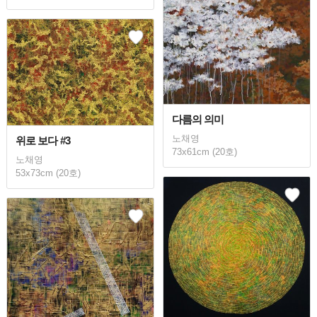
다름의 의미
노채영
위로 보다 #3
73x61cm (20호)
노채영
53x73cm (20호)