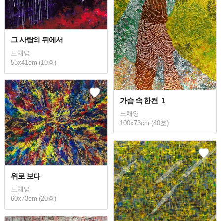
그 사람의 뒤에서
노채영
53x41cm (10호)
가슴 속 한켠_1
노채영
100x73cm (40호)
위로 보다
노채영
60x73cm (20호)