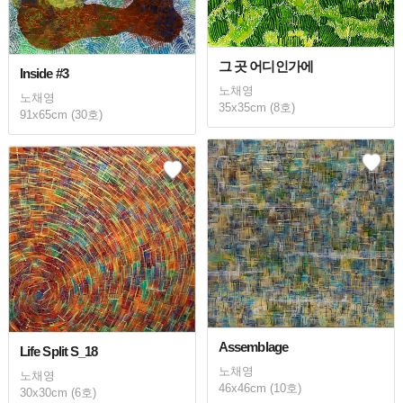
그 곳 어디인가에
Inside #3
노채영
노채영
35x35cm (8호)
91x65cm (30호)
Assemblage
Life Split S_18
노채영
노채영
46x46cm (10호)
30x30cm (6호)