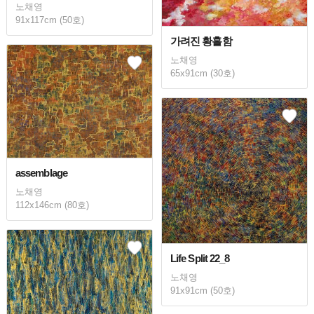
노채영
91x117cm (50호)
가려진 황홀함
노채영
65x91cm (30호)
assemblage
노채영
112x146cm (80호)
Life Split 22_8
노채영
91x91cm (50호)