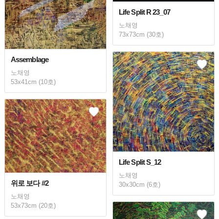
Life Split R 23_07
노채영
73x73cm (30호)
Assemblage
노채영
53x41cm (10호)
Life Split S_12
노채영
위로 보다 #2
30x30cm (6호)
노채영
53x73cm (20호)