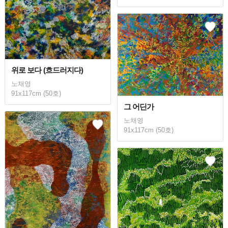
위로 보다 (흐드러지다)
노채영
91x117cm (50호)
그 어딘가
노채영
91x117cm (50호)