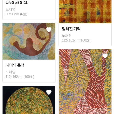
Life Split S_11
노채영
30x30cm (6호)
덮혀진 기억
노채영
112x162cm (100호)
태아의 흔적
노채영
112x162cm (100호)