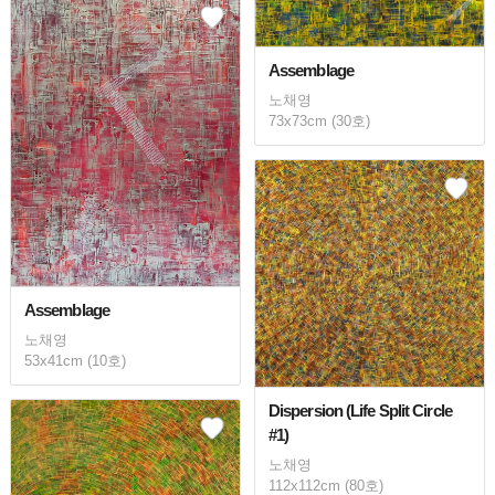
Assemblage
노채영
73x73cm (30호)
Assemblage
노채영
53x41cm (10호)
Dispersion (Life Split Circle
#1)
노채영
112x112cm (80호)