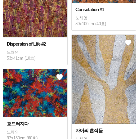
Consolation #1
노채영
80x100cm (40호)
Dispersion of Life #2
노채영
53x41cm (10호)
흐드러지다
자아의 흔적들
노채영
97x130cm (60호)
노채영