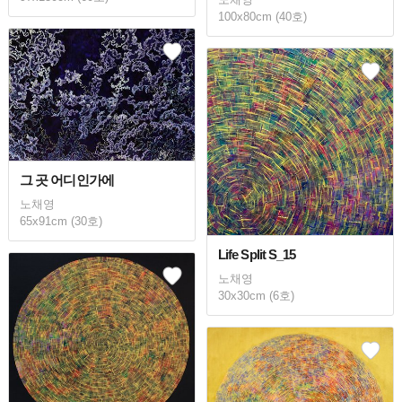
100x80cm (40호)
그 곳 어디인가에
노채영
65x91cm (30호)
Life Split S_15
노채영
30x30cm (6호)