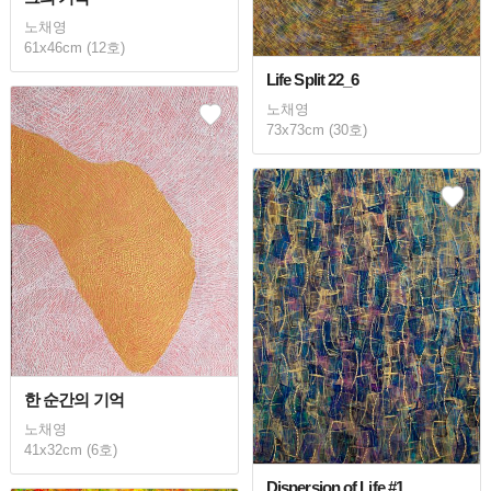
노채영
61x46cm (12호)
Life Split 22_6
노채영
73x73cm (30호)
한 순간의 기억
노채영
41x32cm (6호)
Dispersion of Life #1