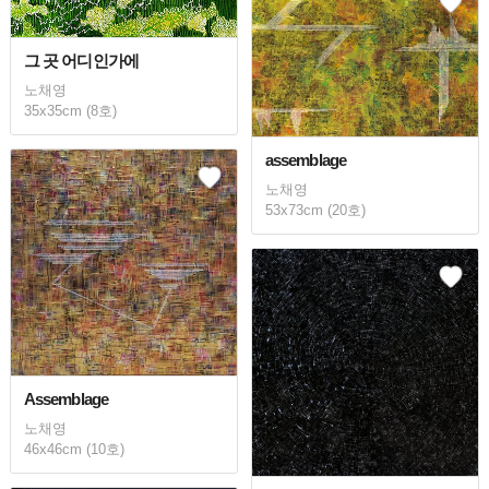
그 곳 어디인가에
노채영
35x35cm (8호)
assemblage
노채영
53x73cm (20호)
Assemblage
노채영
46x46cm (10호)