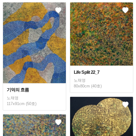
Life Split 22_7
노채영
80x80cm (40호)
기억의 흐름
노채영
117x91cm (50호)