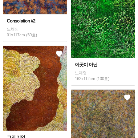
Consolation #2
노채영
91x117cm (50호)
이곳이 아닌
노채영
162x112cm (100호)
그의 기억