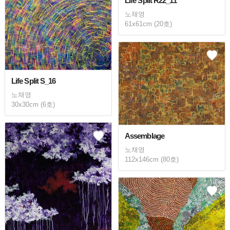
Life Split R22_11
노채영
61x61cm (20호)
Life Split S_16
노채영
30x30cm (6호)
Assemblage
노채영
112x146cm (80호)