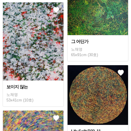
그 어딘가
노채영
65x91cm (30호)
보이지 않는
노채영
53x41cm (10호)