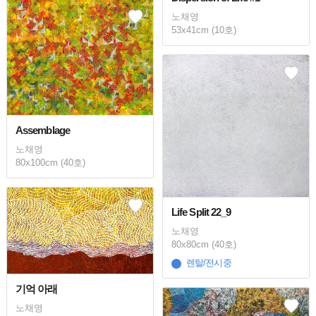
노채영
53x41cm (10호)
Assemblage
노채영
80x100cm (40호)
Life Split 22_9
노채영
80x80cm (40호)
렌탈/전시중
기억 아래
노채영