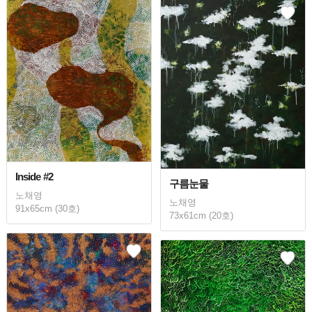
Inside #2
구름눈물
노채영
노채영
91x65cm (30호)
73x61cm (20호)