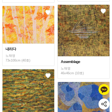
내리다
노채영
73x100cm (40호)
Assemblage
노채영
46x46cm (10호)