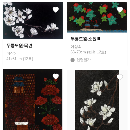
무릉도원-소원 III
무릉도원-목련
이상의
35x70cm (변형 12호)
이상의
41x61cm (12호)
렌탈불가