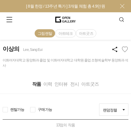
[ 8월 한정 / 13주년 특가 ] 3개월 체험 총 4.9만원
그림렌탈
아트테크
아트굿즈
이상의
Lee, Sang Eui
이화여자대학교 동양화과 졸업 및 이화여자대학교 대학원 졸업 조형예술학부 동양화과 석
사
작품
이력
인터뷰
전시
아트굿즈
렌탈가능
구매가능
랜덤정렬
13
점의 작품