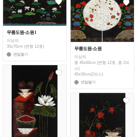
무릉도원-소원 I
이상의
35x70cm (변형 12호)
무릉도원-소원
렌탈불가
이상의
총 45x60cm (변형 12호, 총 2피
스)
45x30cm(2피스)
렌탈불가