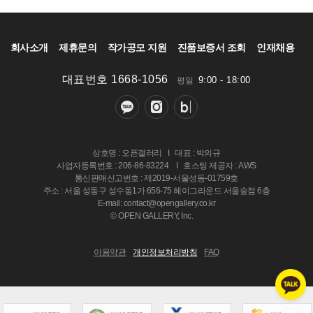
회사소개
제휴문의
작가공모 지원
진품보증서 조회
인재채용
대표번호 1668-1056
9:00 - 18:00
평일
상호명 : 오픈갤러리
I
대표 : 박의규
사업자등록번호 : 206-86-83224
I
호스팅 제공자 : AWS
통신판매신고번호 : 제2019-서울성동-01759호
주소 : 서울 성동구 성수동1가 656-75 헤이그라운드 서울숲점 6층
E-mail: contact@opengallery.co.kr
© OPEN GALLERY, Inc.
이용약관
개인정보처리방침
FAQ