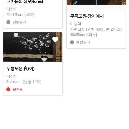
내마음의 정원-forest
이상의
70x115cm (50호)
무릉도원-창가에서
렌탈불가
이상의
가변설치 (변형 40호, 총 2피스)
40x80cm(2피스)
렌탈불가
무릉도원-夜(야)
이상의
35x70cm (변형 12호)
판매됨