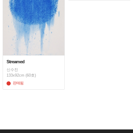
Streamed
신수진
133x92cm (60호)
판매됨