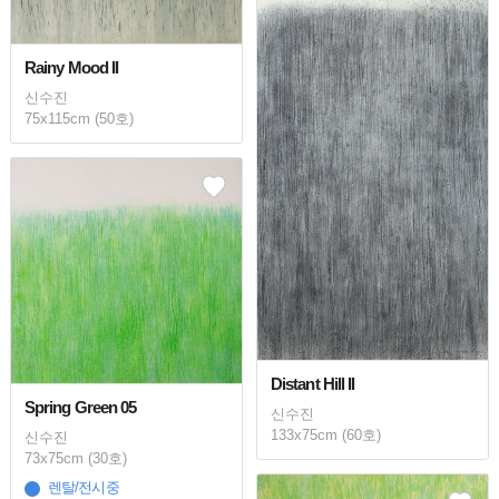
Rainy Mood II
신수진
75x115cm (50호)
Distant Hill II
Spring Green 05
신수진
133x75cm (60호)
신수진
73x75cm (30호)
렌탈/전시중