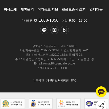
회사소개
제휴문의
작가공모 지원
진품보증서 조회
인재채용
대표번호 1668-1056
9:00 - 18:00
평일
상호명 : 오픈갤러리
I
대표 : 박의규
사업자등록번호 : 206-86-83224
I
호스팅 제공자 : AWS
통신판매신고번호 : 제2019-서울성동-01759호
주소 : 서울 성동구 성수동1가 656-75 헤이그라운드 서울숲점 6층
E-mail: contact@opengallery.co.kr
© OPEN GALLERY, Inc.
이용약관
개인정보처리방침
FAQ