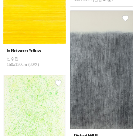
In Between Yellow
신수진
150x130cm (80호)
Distant Hill III