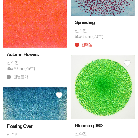
Spreading
신수진
60x65cm (20호)
판매됨
Autumn Flowers
신수진
85x70cm (25호)
렌탈불가
Blooming 0802
Floating Over
신수진
신수진