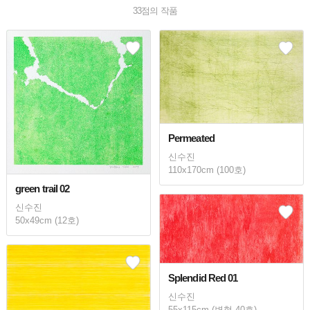
33
점의 작품
Permeated
신수진
110x170cm (100호)
green trail 02
신수진
50x49cm (12호)
Splendid Red 01
신수진
55x115cm (변형 40호)