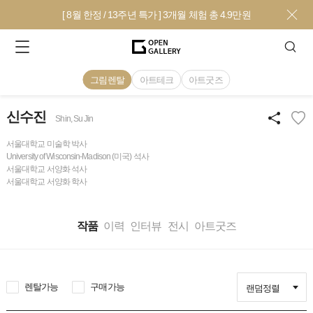
[ 8월 한정 / 13주년 특가 ] 3개월 체험 총 4.9만원
그림렌탈
아트테크
아트굿즈
신수진
Shin, Su Jin
서울대학교 미술학 박사
University of Wisconsin-Madison (미국) 석사
서울대학교 서양화 석사
서울대학교 서양화 학사
작품
이력
인터뷰
전시
아트굿즈
렌탈가능
구매가능
랜덤정렬