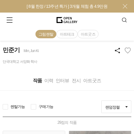
[ 8월 한정 / 13주년 특가 ] 3개월 체험 총 4.9만원
그림렌탈
아트테크
아트굿즈
민준기
Min, Jun Ki
단국대학교 서양화 학사
작품
이력
인터뷰
전시
아트굿즈
렌탈가능
구매가능
랜덤정렬
29
점의 작품