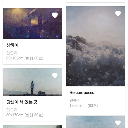
상하이
민준기
85x162cm (변형 80호)
Re-composed
민준기
당신이 서 있는 곳
130x97cm (60호)
민준기
80x170cm (변형 80호)