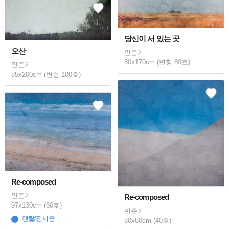
당신이 서 있는 곳
오산
민준기
80x170cm (변형 80호)
민준기
85x200cm (변형 100호)
Re-composed
민준기
Re-composed
97x130cm (60호)
민준기
렌탈/전시중
80x80cm (40호)