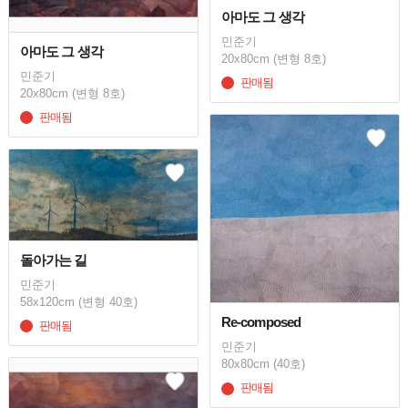
아마도 그 생각
민준기
아마도 그 생각
20x80cm (변형 8호)
민준기
판매됨
20x80cm (변형 8호)
판매됨
돌아가는 길
민준기
58x120cm (변형 40호)
Re-composed
판매됨
민준기
80x80cm (40호)
판매됨