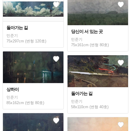
돌아가는 길
당신이 서 있는 곳
민준기
민준기
75x297cm (변형 120호)
75x161cm (변형 80호)
상하이
돌아가는 길
민준기
민준기
85x162cm (변형 80호)
58x110cm (변형 40호)