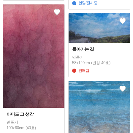
렌탈/전시중
돌아가는 길
민준기
58x120cm (변형 40호)
판매됨
아마도 그 생각
민준기
100x60cm (40호)