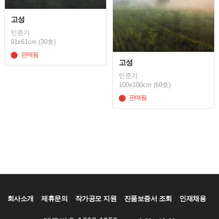
고성
민준기
91x61cm (30호)
판매됨
고성
민준기
100x100cm (60호)
판매됨
회사소개
제휴문의
작가공모 지원
진품보증서 조회
인재채용