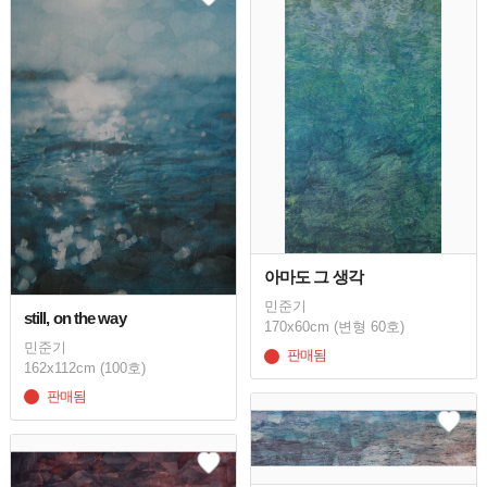
아마도 그 생각
민준기
still, on the way
170x60cm (변형 60호)
민준기
판매됨
162x112cm (100호)
판매됨