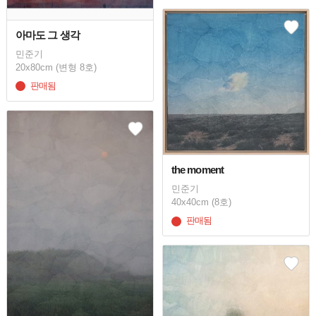
아마도 그 생각
민준기
20x80cm (변형 8호)
판매됨
the moment
민준기
40x40cm (8호)
판매됨