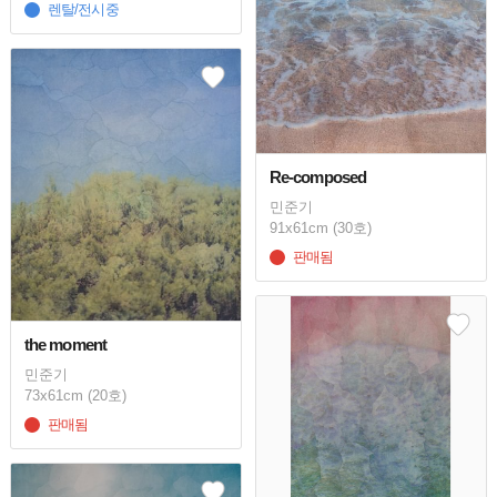
렌탈/전시중
Re-composed
민준기
91x61cm (30호)
판매됨
the moment
민준기
73x61cm (20호)
판매됨