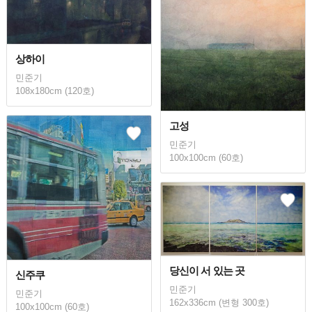
상하이
민준기
108x180cm (120호)
고성
민준기
100x100cm (60호)
당신이 서 있는 곳
신주쿠
민준기
민준기
162x336cm (변형 300호)
100x100cm (60호)