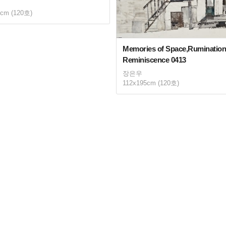
5cm (120호)
Memories of Space,Rumination
Reminiscence 0413
장은우
112x195cm (120호)