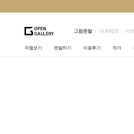
그림렌탈
아트테크
아
작품보기
렌탈하기
이용후기
작가
그림렌탈
개인 고객
작가소개
법인상담
법인 고객
작가공모
기프트카드
셀럽 인터뷰