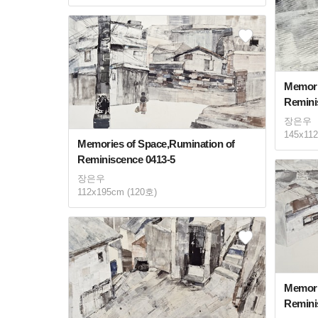
Memori
Remini
장은우
145x11
Memories of Space,Rumination of
Reminiscence 0413-5
장은우
112x195cm (120호)
Memori
Remini