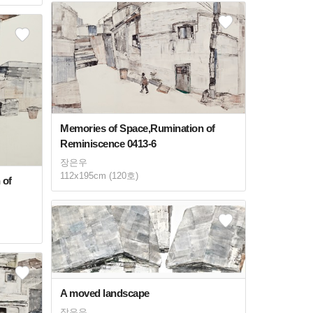
Memories of Space,Rumination of
Reminiscence 0413-6
장은우
112x195cm (120호)
 of
A moved landscape
장은우