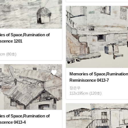
es of Space,Rumination of
scence 1201
2cm (80호)
Memories of Space,Rumination
Reminiscence 0413-7
장은우
112x195cm (120호)
es of Space,Rumination of
scence 0413-4