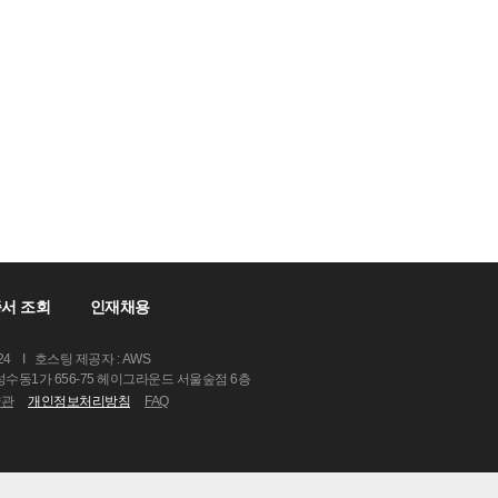
서 조회
인재채용
24
I
호스팅 제공자 : AWS
 성수동1가 656-75 헤이그라운드 서울숲점 6층
약관
개인정보처리방침
FAQ