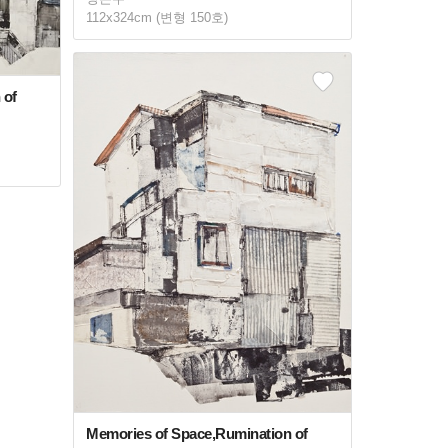
112x324cm (변형 150호)
 of
Memories of Space,Rumination of