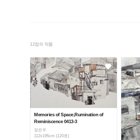
12
점의 작품
Memories of Space,Rumination of
Reminiscence 0413-3
장은우
112x195cm (120호)