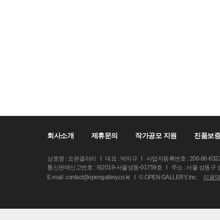
회사소개
제휴문의
작가공모 지원
진품보증
상호명 : 오픈갤러리
I
대표 : 박의규
I
사업자등록번호 : 206-86-832
통신판매신고번호 : 제2019-서울성동-01759호
I
주소 : 서울 성동구
E-mail: contact@opengallery.co.kr
I
© OPEN GALLERY, Inc.
이용