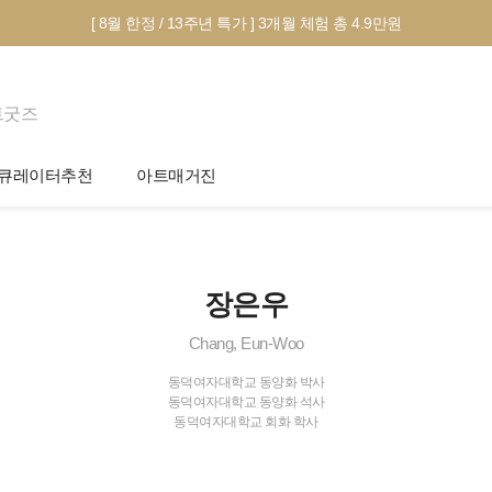
[ 8월 한정 / 13주년 특가 ] 3개월 체험 총 4.9만원
트굿즈
큐레이터추천
아트매거진
제안서 신청
전시 정보
작품선택 Tip
미술 이야기
장은우
그림인테리어 Tip
아트 딕셔너리
Chang, Eun-Woo
테마별 추천
동덕여자대학교 동양화 박사
동덕여자대학교 동양화 석사
동덕여자대학교 회화 학사