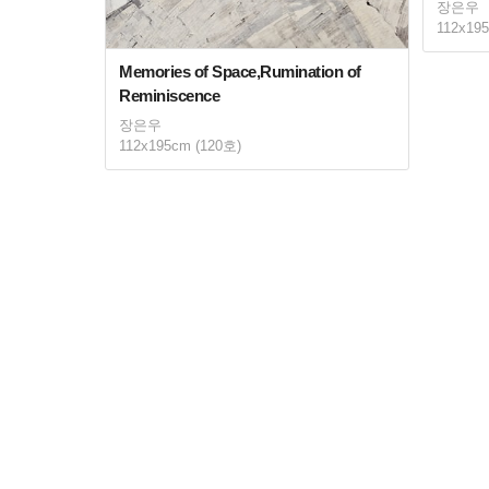
장은우
112x19
Memories of Space,Rumination of
Reminiscence
장은우
112x195cm (120호)