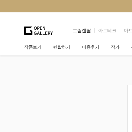
그림렌탈
아트테크
아
작품보기
렌탈하기
이용후기
작가
그림렌탈
개인 고객
작가소개
법인상담
법인 고객
작가공모
기프트카드
셀럽 인터뷰