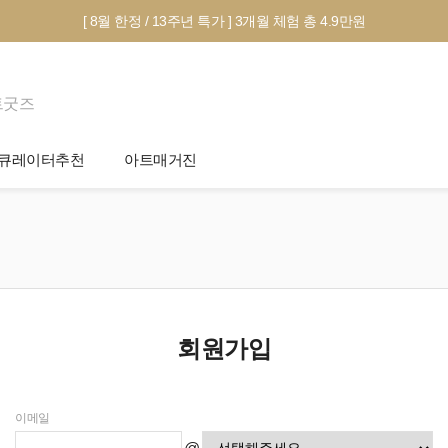
[ 8월 한정 / 13주년 특가 ] 3개월 체험 총 4.9만원
트굿즈
큐레이터추천
아트매거진
제안서 신청
전시 정보
작품선택 Tip
미술 이야기
그림인테리어 Tip
아트 딕셔너리
테마별 추천
회원가입
이메일