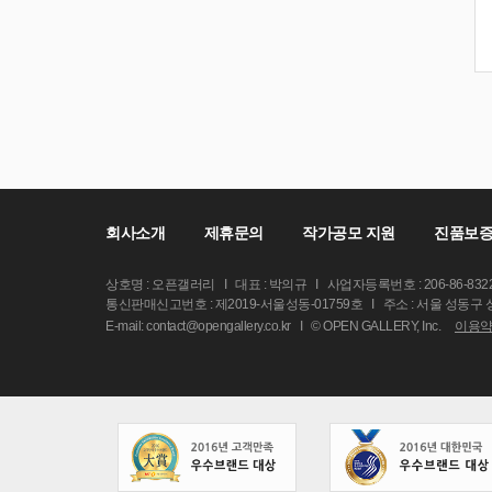
회사소개
제휴문의
작가공모 지원
진품보증
상호명 : 오픈갤러리
I
대표 : 박의규
I
사업자등록번호 : 206-86-832
통신판매신고번호 : 제2019-서울성동-01759호
I
주소 : 서울 성동구
E-mail: contact@opengallery.co.kr
I
© OPEN GALLERY, Inc.
이용