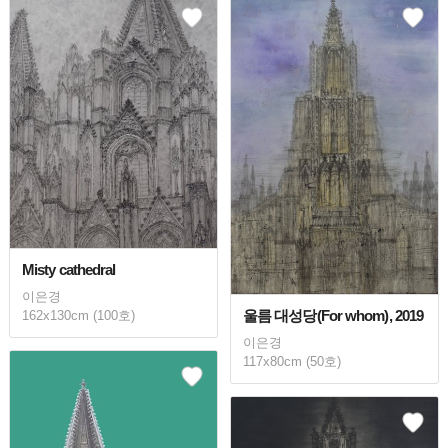
Misty cathedral
이은경
울름 대성당(For whom), 2019
162x130cm (100호)
이은경
117x80cm (50호)