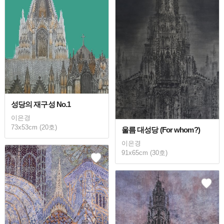
성당의 재구성 No.1
이은경
73x53cm (20호)
울름 대성당 (For whom?)
이은경
91x65cm (30호)