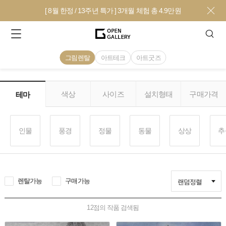
[ 8월 한정 / 13주년 특가 ] 3개월 체험 총 4.9만원
그림렌탈
아트테크
아트굿즈
색상
사이즈
설치형태
구매가격
테마
인물
풍경
정물
동물
상상
추
렌탈가능
구매가능
랜덤정렬
12
점의 작품 검색됨