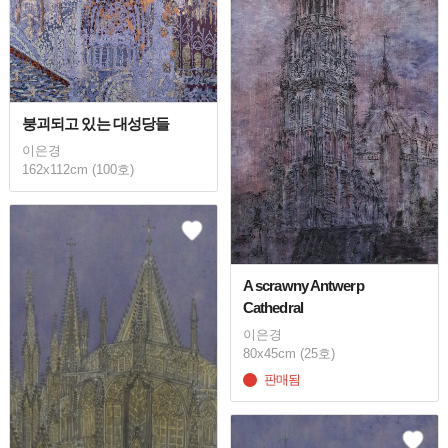
붕괴되고 있는 대성당들
이은경
162x112cm (100호)
A scrawny Antwerp
Cathedral
이은경
80x45cm (25호)
판매됨