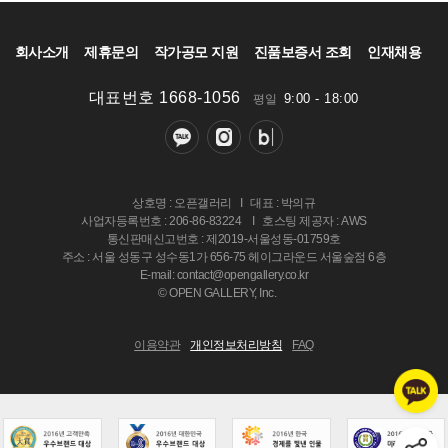
회사소개
제휴문의
작가공모 지원
진품보증서 조회
인재채용
대표번호 1668-1056
9:00 - 18:00
평일
상호명 : 오픈갤러리
I
대표 : 박의규
사업자등록번호 : 206-86-83224
I
호스팅 제공자 : AWS
통신판매신고번호 : 제2019-서울성동-01759호
주소 : 서울 성동구 성수동1가 656-75 헤이그라운드 서울숲점 6층
E-mail: contact@opengallery.co.kr
© OPEN GALLERY, Inc.
이용약관
개인정보처리방침
FAQ