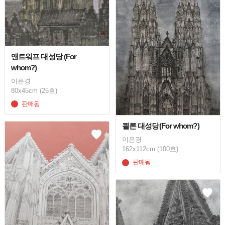
앤트워프 대성당 (For
whom?)
이은경
80x45cm (25호)
판매됨
쾰른 대성당(For whom?)
이은경
162x112cm (100호)
판매됨