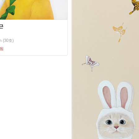
근
m (30호)
됨