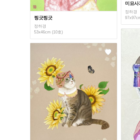
미묘사
정하경
찡긋찡긋
97x97c
정하경
53x46cm (10호)