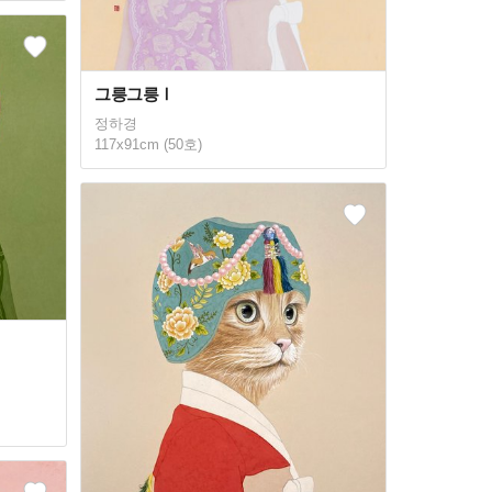
그릉그릉Ⅰ
정하경
117x91cm (50호)