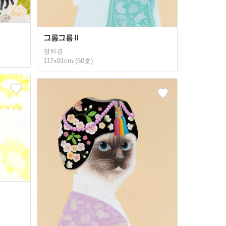
그릉그릉Ⅱ
정하경
117x91cm (50호)