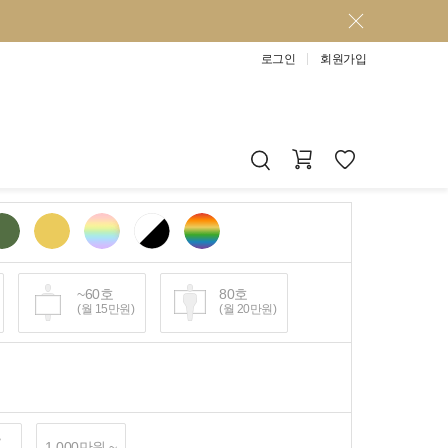
로그인
회원가입
~60호
80호
(월 15만원)
(월 20만원)
~
1,000만원 ~