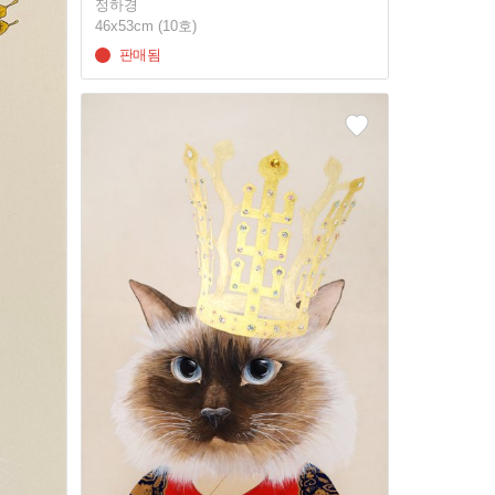
정하경
46x53cm (10호)
판매됨