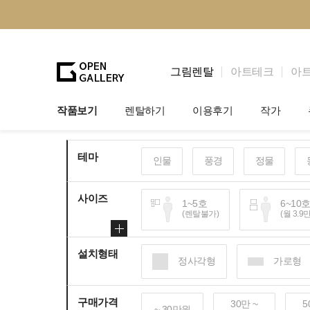
그림렌탈
아트테크
아
작품보기
렌탈하기
이용후기
작가
그림렌탈
개인 고객
작가소개
테마
인물
풍경
정물
법인상담
법인 고객
작가공모
사이즈
기프트카드
셀럽 인터뷰
1~5호
6~10
(렌탈불가)
(월 3.9
설치형태
100~120호
150
정사각형
가로형
(월 25~30만원)
(월 
구매가격
30만 ~
5
~ 30만원