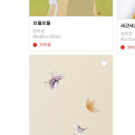
보들보들
새근새
정하경
정하경
53x46cm (10호)
91x73c
판매됨
판매