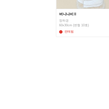
버니나비Ⅱ
정하경
60x30cm (변형 10호)
판매됨