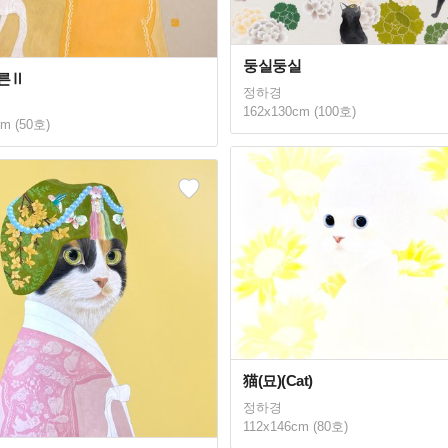
둥실둥실
른Ⅱ
정하경
162x130cm (100호)
cm (50호)
猫(묘)(Cat)
정하경
112x146cm (80호)