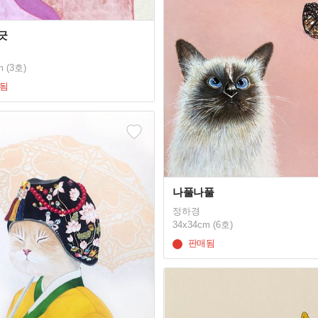
긋
m (3호)
됨
나풀나풀
정하경
34x34cm (6호)
판매됨