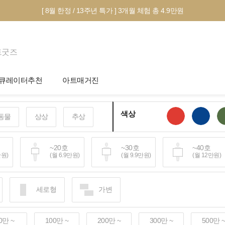
[ 8월 한정 / 13주년 특가 ] 3개월 체험 총 4.9만원
트굿즈
큐레이터추천
아트매거진
제안서 신청
전시 정보
색상
동물
상상
추상
작품선택 Tip
미술 이야기
그림인테리어 Tip
아트 딕셔너리
호
~20호
~30호
~40호
만원)
(월 6.9만원)
(월 9.9만원)
(월 12만원)
테마별 추천
호~
세로형
가변
40만원+)
0만 ~
100만 ~
200만 ~
300만 ~
500만 