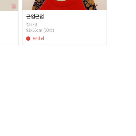
근엄근엄
정하경
91x65cm (30호)
판매됨