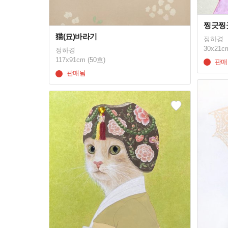
찡긋찡
猫(묘)바라기
정하경
30x21c
정하경
117x91cm (50호)
판매
판매됨