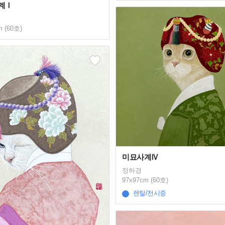
계Ⅰ
m (60호)
미묘사계Ⅳ
정하경
97x97cm (60호)
렌탈/전시중