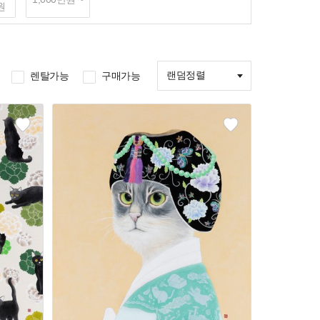
원
랜덤정렬
렌탈가능
구매가능