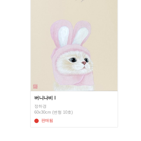
버니나비Ⅰ
정하경
60x30cm (변형 10호)
판매됨