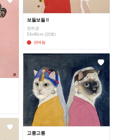
보들보들Ⅱ
정하경
53x46cm (10호)
판매됨
고롱고롱