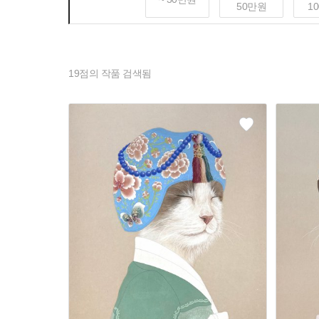
50만원
1
19
점의 작품 검색됨