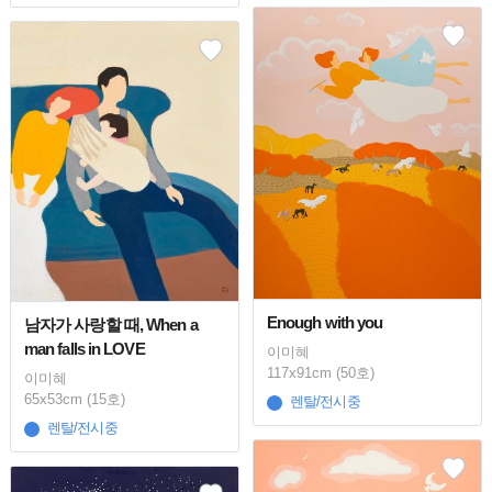
Enough with you
남자가 사랑할 때, When a
man falls in LOVE
이미혜
117x91cm (50호)
이미혜
65x53cm (15호)
렌탈/전시중
렌탈/전시중