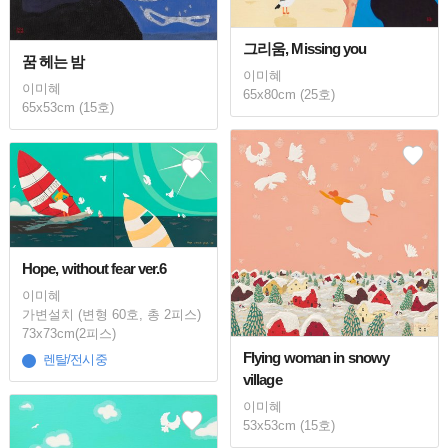
그리움, Missing you
꿈 헤는 밤
이미혜
이미혜
65x80cm (25호)
65x53cm (15호)
Hope, without fear ver.6
이미혜
가변설치 (변형 60호, 총 2피스)
73x73cm(2피스)
Flying woman in snowy
렌탈/전시중
village
이미혜
53x53cm (15호)