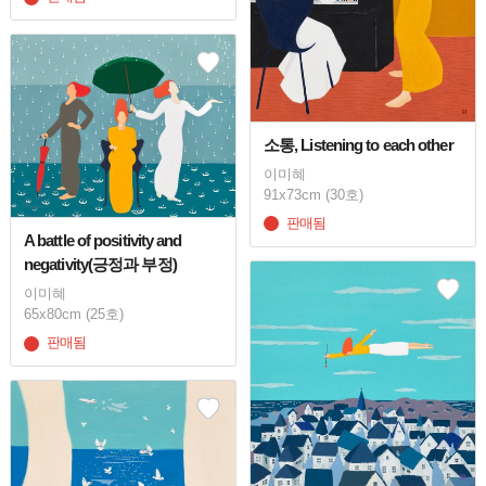
소통, Listening to each other
이미혜
91x73cm (30호)
판매됨
A battle of positivity and
negativity(긍정과 부정)
이미혜
65x80cm (25호)
판매됨