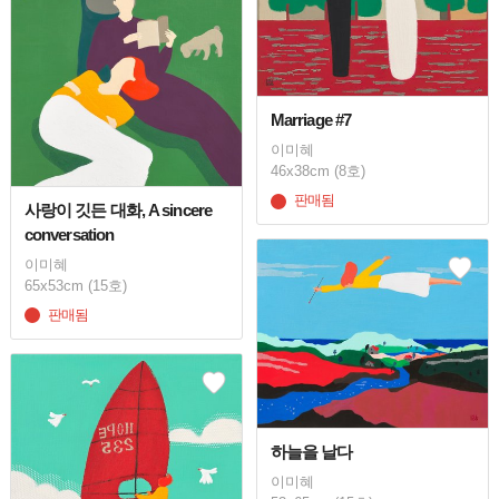
Marriage #7
이미혜
46x38cm (8호)
판매됨
사랑이 깃든 대화, A sincere
conversation
이미혜
65x53cm (15호)
판매됨
하늘을 날다
이미혜