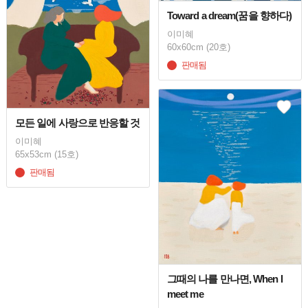
Toward a dream(꿈을 향하다)
이미혜
60x60cm (20호)
판매됨
모든 일에 사랑으로 반응할 것
이미혜
65x53cm (15호)
판매됨
그때의 나를 만나면, When I
meet me