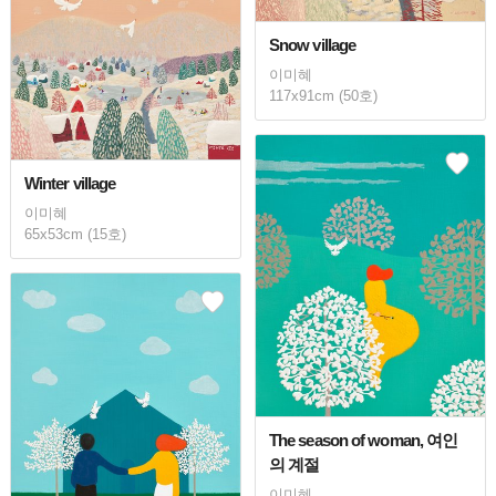
Snow village
이미혜
117x91cm (50호)
Winter village
이미혜
65x53cm (15호)
The season of woman, 여인
의 계절
이미혜