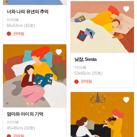
너와 나의 유년의 추억
이미혜
65x53cm (15호)
판매됨
낮잠, Siesta
이미혜
53x65cm (15호)
판매됨
엄마와 아이의 기억
이미혜
45x45cm (10호)
판매됨