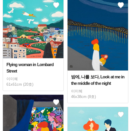
Flying woman in Lombard
Street
밤에, 나를 보다, Look at me in
이미혜
the middle of the night
61x61cm (20호)
이미혜
46x38cm (8호)