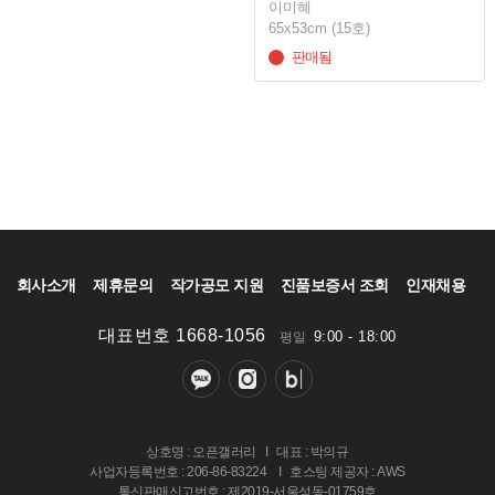
이미혜
65x53cm (15호)
판매됨
회사소개
제휴문의
작가공모 지원
진품보증서 조회
인재채용
대표번호 1668-1056
9:00 - 18:00
평일
상호명 : 오픈갤러리
I
대표 : 박의규
사업자등록번호 : 206-86-83224
I
호스팅 제공자 : AWS
통신판매신고번호 : 제2019-서울성동-01759호