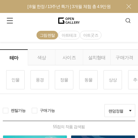
[ 8월 한정 / 13주년 특가 ] 3개월 체험 총 4.9만원
그림렌탈
아트테크
아트굿즈
색상
사이즈
설치형태
구매가격
테마
인물
풍경
정물
동물
상상
추
렌탈가능
구매가능
랜덤정렬
55
점의 작품 검색됨