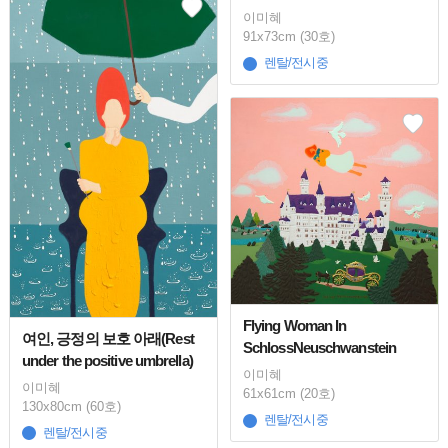
이미혜
91x73cm (30호)
렌탈/전시중
Flying Woman In
여인, 긍정의 보호 아래(Rest
SchlossNeuschwanstein
under the positive umbrella)
이미혜
이미혜
61x61cm (20호)
130x80cm (60호)
렌탈/전시중
렌탈/전시중