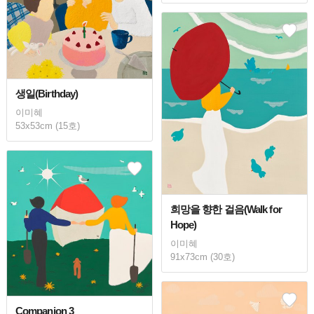
생일(Birthday)
이미혜
53x53cm (15호)
희망을 향한 걸음(Walk for
Hope)
이미혜
91x73cm (30호)
Companion 3