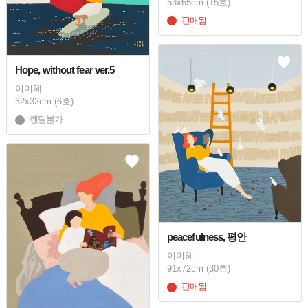
53x65cm (15호)
판매됨
Hope, without fear ver.5
이미혜
32x32cm (6호)
렌탈불가
peacefulness, 평안
이미혜
91x72cm (30호)
판매됨