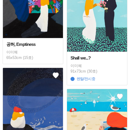
공허, Emptiness
이미혜
Shall we...?
65x53cm (15호)
이미혜
91x73cm (30호)
렌탈/전시중