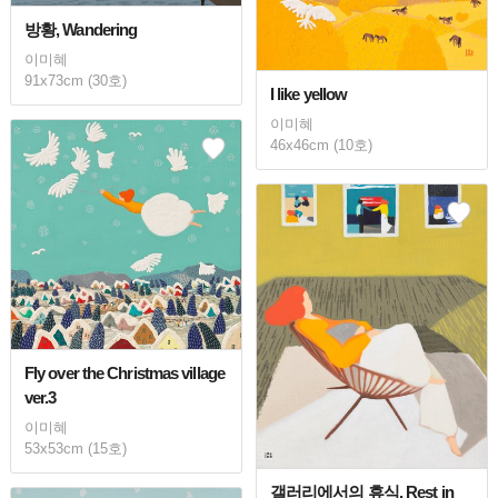
방황, Wandering
이미혜
91x73cm (30호)
I like yellow
이미혜
46x46cm (10호)
Fly over the Christmas village
ver.3
이미혜
53x53cm (15호)
갤러리에서의 휴식, Rest in