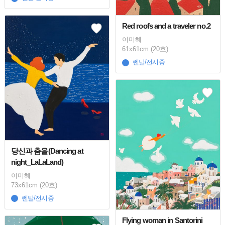
Red roofs and a traveler no.2
이미혜
61x61cm (20호)
렌탈/전시중
당신과 춤을(Dancing at
night_LaLaLand)
이미혜
73x61cm (20호)
렌탈/전시중
Flying woman in Santorini