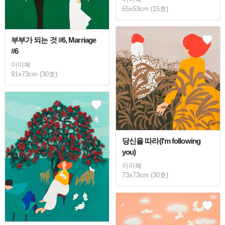
65x53cm (15호)
부부가 되는 것 #6, Marriage
#6
이미혜
91x73cm (30호)
당신을 따라(I'm following
you)
이미혜
73x73cm (30호)