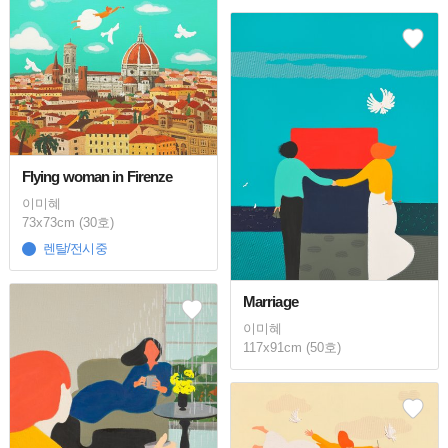
Flying woman in Firenze
이미혜
73x73cm (30호)
렌탈/전시중
Marriage
이미혜
117x91cm (50호)