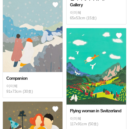
Gallery
이미혜
65x53cm (15호)
Companion
이미혜
91x73cm (30호)
Flying woman in Switzerland
이미혜
117x91cm (50호)