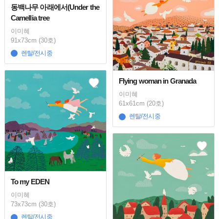
동백나무 아래에서(Under the
Camellia tree
이미혜
91x73cm (30호)
렌탈/전시중
Flying woman in Granada
이미혜
61x61cm (20호)
렌탈/전시중
To my EDEN
이미혜
73x73cm (30호)
렌탈/전시중