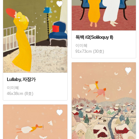
독백 #2(Soliloquy II)
이미혜
91x73cm (30호)
Lullaby, 자장가
이미혜
46x38cm (8호)