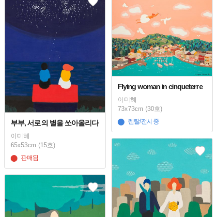
Flying woman in cinqueterre
이미혜
73x73cm (30호)
렌탈/전시중
부부, 서로의 별을 쏘아올리다
이미혜
65x53cm (15호)
판매됨