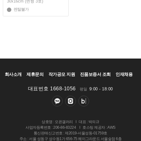
30x16cm (변형 3호)
렌탈불가
회사소개
제휴문의
작가공모 지원
진품보증서 조회
인재채용
대표번호 1668-1056
9:00 - 18:00
평일
상호명 : 오픈갤러리
I
대표 : 박의규
사업자등록번호 : 206-86-83224
I
호스팅 제공자 : AWS
통신판매신고번호 : 제2019-서울성동-01759호
주소 : 서울 성동구 성수동1가 656-75 헤이그라운드 서울숲점 6층