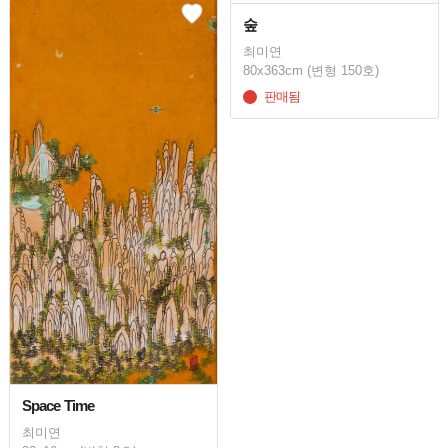
숲
최미연
80x363cm (변형 150호)
판매됨
Space Time
최미연