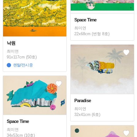
Space Time
최미연
22x68cm (변형 8호)
낙원
최미연
91x117cm (50호)
렌탈/전시중
Paradise
최미연
32x41cm (6호)
Space Time
최미연
34x53cm (10호)