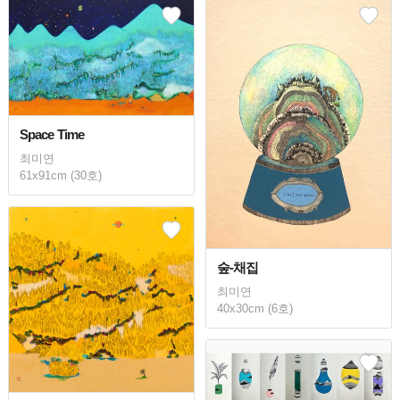
Space Time
최미연
61x91cm (30호)
숲-채집
최미연
40x30cm (6호)