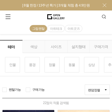
[ 8월 한정 / 13주년 특가 ] 3개월 체험 총 4.9만원
그림렌탈
아트테크
아트굿즈
색상
사이즈
설치형태
구매가격
테마
인물
풍경
정물
동물
상상
추
렌탈가능
구매가능
랜덤정렬
22
점의 작품 검색됨