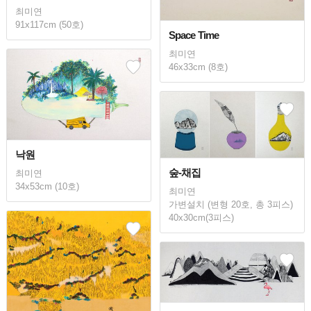
최미연
91x117cm (50호)
Space Time
최미연
46x33cm (8호)
낙원
숲-채집
최미연
34x53cm (10호)
최미연
가변설치 (변형 20호, 총 3피스)
40x30cm(3피스)