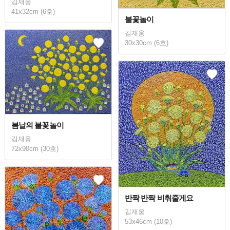
김재웅
41x32cm (6호)
불꽃놀이
김재웅
30x30cm (6호)
봄날의 불꽃놀이
김재웅
72x90cm (30호)
반짝 반짝 비춰줄게요
김재웅
53x46cm (10호)