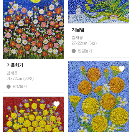
겨울밤
김재웅
27x22cm (3호)
렌탈불가
가을향기
김재웅
91x72cm (30호)
렌탈불가