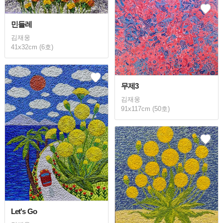
민들레
김재웅
41x32cm (6호)
무제3
김재웅
91x117cm (50호)
Let's Go