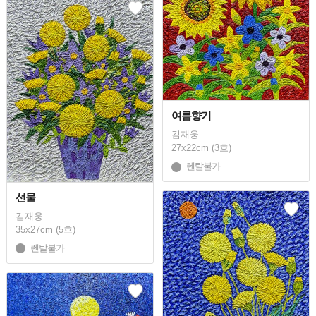
여름향기
김재웅
27x22cm (3호)
렌탈불가
선물
김재웅
35x27cm (5호)
렌탈불가