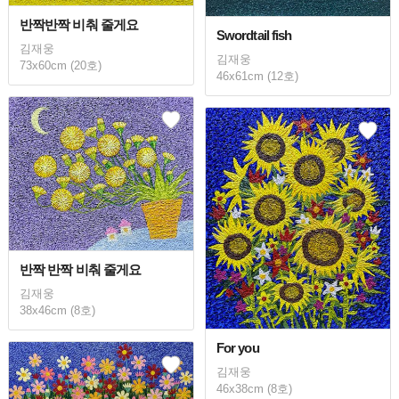
반짝반짝 비춰 줄게요
Swordtail fish
김재웅
김재웅
73x60cm (20호)
46x61cm (12호)
반짝 반짝 비춰 줄게요
김재웅
38x46cm (8호)
For you
김재웅
46x38cm (8호)