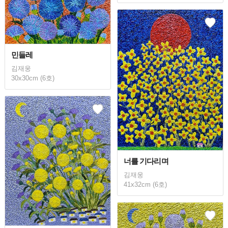
민들레
김재웅
30x30cm (6호)
너를 기다리며
김재웅
41x32cm (6호)