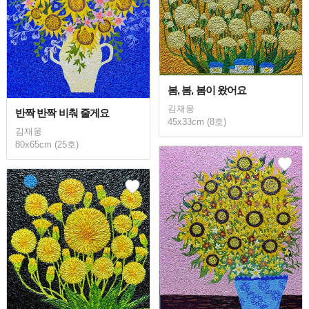
봄, 봄, 봄이 왔어요
김재웅
반짝 반짝 비춰 줄게요
45x33cm (8호)
김재웅
80x65cm (25호)