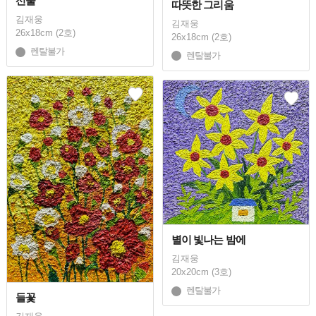
선물
따뜻한 그리움
김재웅
김재웅
26x18cm (2호)
26x18cm (2호)
렌탈불가
렌탈불가
별이 빛나는 밤에
김재웅
20x20cm (3호)
렌탈불가
들꽃