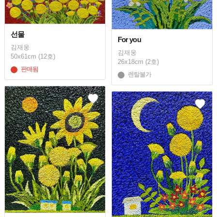
선물
For you
김재웅
김재웅
50x61cm (12호)
26x18cm (2호)
판매됨
렌탈불가