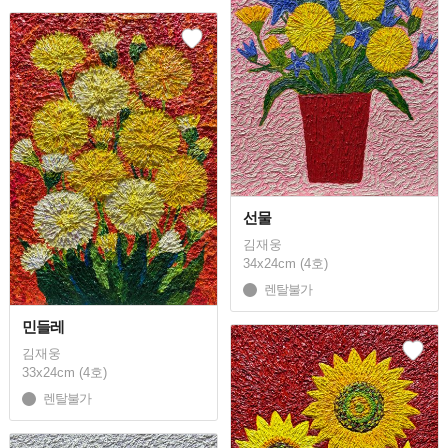
선물
김재웅
34x24cm (4호)
렌탈불가
민들레
김재웅
33x24cm (4호)
렌탈불가