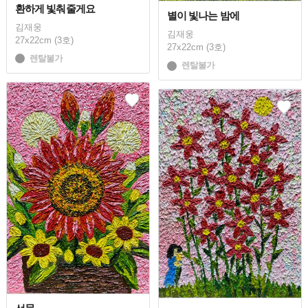
환하게 빛춰줄게요
별이 빛나는 밤에
김재웅
김재웅
27x22cm (3호)
27x22cm (3호)
렌탈불가
렌탈불가