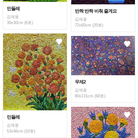
민들레
반짝 반짝 비춰 줄게요
김재웅
김재웅
30x30cm (6호)
72x60cm (20호)
무제2
김재웅
80x131cm (60호)
민들레
김재웅
53x46cm (10호)