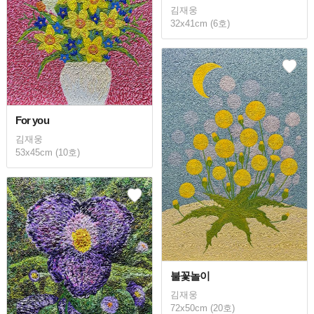
김재웅
32x41cm (6호)
For you
김재웅
53x45cm (10호)
불꽃놀이
김재웅
72x50cm (20호)