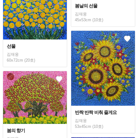
봄날의 선물
김재웅
45x53cm (10호)
선물
김재웅
60x72cm (20호)
반짝 반짝 비춰 줄게요
김재웅
53x45cm (10호)
봄의 향기