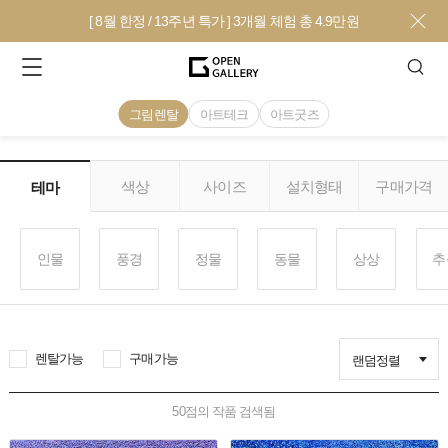
[ 8월 한정 / 13주년 특가 ] 3개월 체험 총 4.9만원
그림렌탈
아트테크
아트굿즈
색상
사이즈
설치형태
구매가격
테마
인물
풍경
정물
동물
상상
추
렌탈가능
구매가능
랜덤정렬
50
점의 작품 검색됨