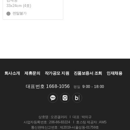
김재웅
33x24cm (4호)
렌탈불가
회사소개
제휴문의
작가공모 지원
진품보증서 조회
인재채용
대표번호 1668-1056
9:00 - 18:00
평일
상호명 : 오픈갤러리
I
대표 : 박의규
사업자등록번호 : 206-86-83224
I
호스팅 제공자 : AWS
통신판매신고번호 : 제2019-서울성동-01759호