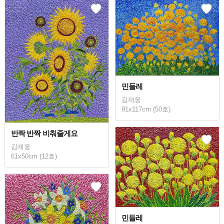
민들레
김재웅
91x117cm (50호)
반짝 반짝 비춰줄게요
김재웅
61x50cm (12호)
민들레