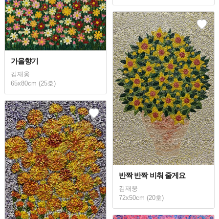
가을향기
김재웅
65x80cm (25호)
반짝 반짝 비춰 줄게요
김재웅
72x50cm (20호)