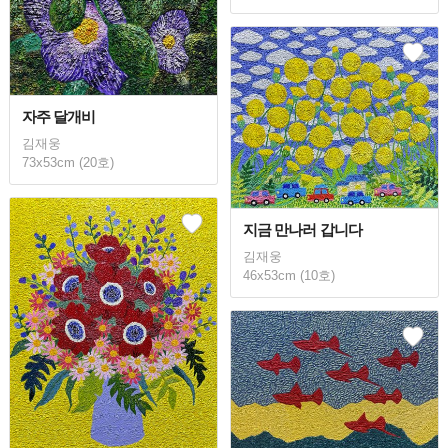
자주 달개비
김재웅
73x53cm (20호)
지금 만나러 갑니다
김재웅
46x53cm (10호)