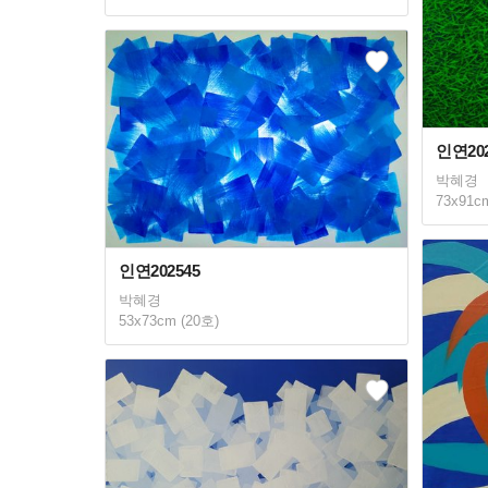
인연202
박혜경
73x91c
인연202545
박혜경
53x73cm (20호)