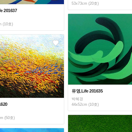
53x73cm (20호)
e 201637
m (10호)
유영,Life 201635
박혜경
1620
44x52cm (10호)
cm (50호)