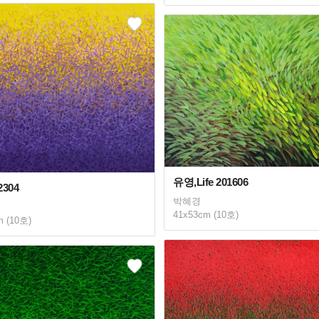
유영,Life 201606
304
박혜경
41x53cm (10호)
m (10호)