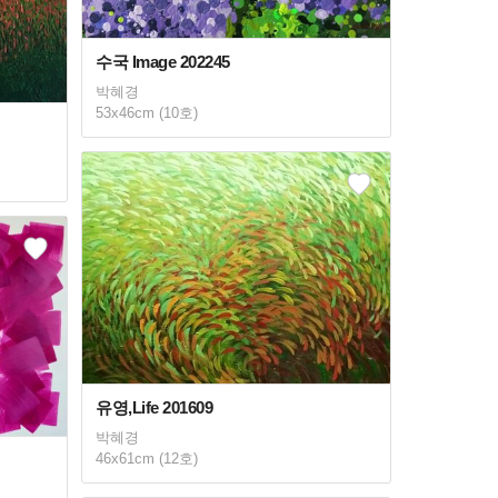
수국 Image 202245
박혜경
53x46cm (10호)
유영,Life 201609
박혜경
46x61cm (12호)