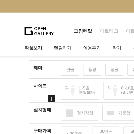
그림렌탈
아트테크
아
작품보기
렌탈하기
이용후기
작가
그림렌탈
개인 고객
작가소개
테마
인물
풍경
정물
법인상담
법인 고객
작가공모
사이즈
기프트카드
셀럽 인터뷰
1~5호
6~10
(렌탈불가)
(월 3.9
설치형태
100~120호
150
정사각형
가로형
(월 25~30만원)
(월 
구매가격
30만 ~
5
~ 30만원