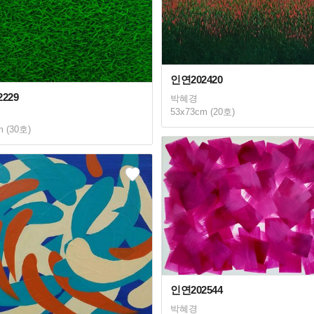
인연202420
229
박혜경
53x73cm (20호)
m (30호)
인연202544
박혜경