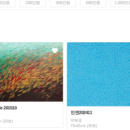
00만원
200만원
300만원
500만원
1,000만
e 201510
인연202411
박혜경
m (20호)
73x91cm (30호)