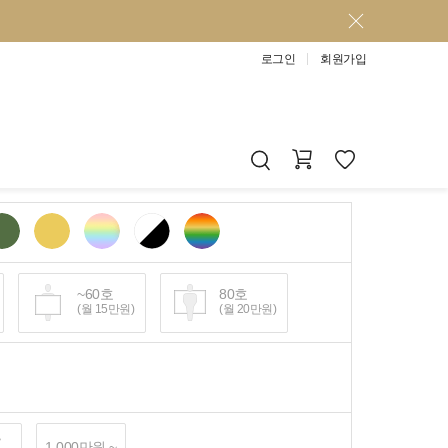
로그인
회원가입
~60호
80호
(월 15만원)
(월 20만원)
~
1,000만원 ~