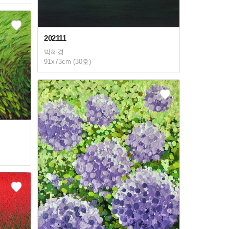
202111
박혜경
91x73cm (30호)