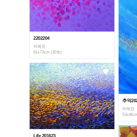
2202204
박혜경
91x73cm (30호)
추억202
박혜경
53x46c
Life 201623