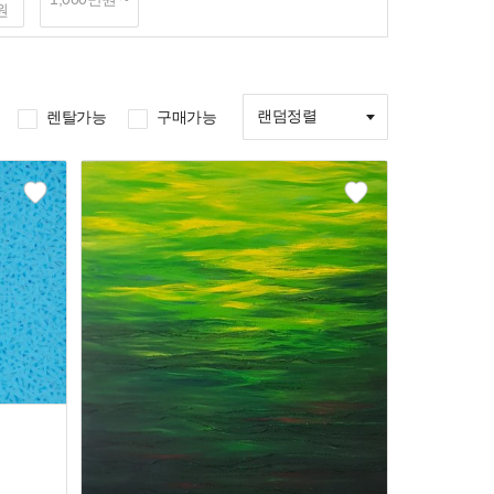
원
랜덤정렬
렌탈가능
구매가능