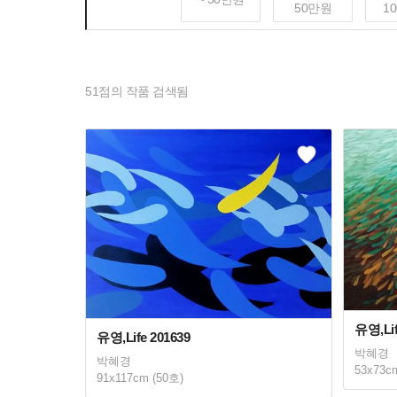
50만원
1
51
점의 작품 검색됨
유영,Lif
유영,Life 201639
박혜경
박혜경
53x73c
91x117cm (50호)