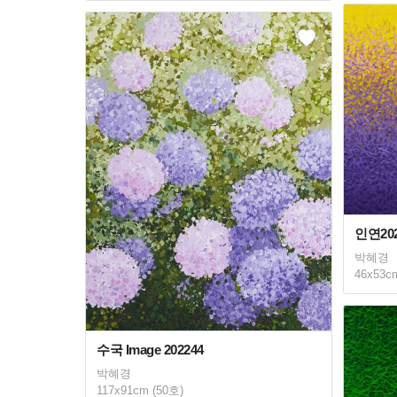
인연202
박혜경
46x53c
수국 Image 202244
박혜경
117x91cm (50호)