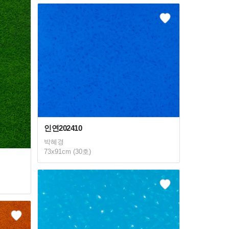
인연202410
박혜경
73x91cm (30호)