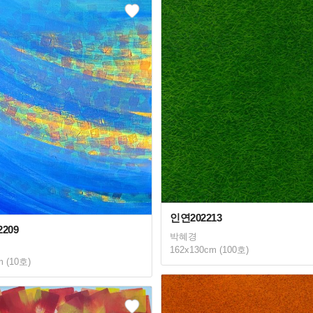
인연202213
209
박혜경
162x130cm (100호)
m (10호)