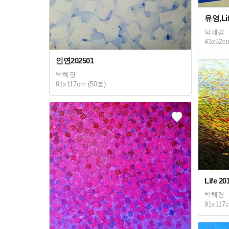
유영,Lif
박혜경
43x52c
인연202501
박혜경
91x117cm (50호)
Life 20
박혜경
91x117