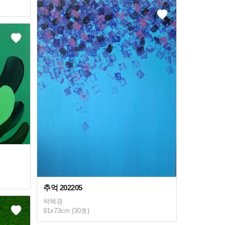
추억 202205
박혜경
91x73cm (30호)