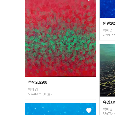
인연202
박혜경
73x91c
추억202208
박혜경
53x46cm (10호)
유영,Lif
박혜경
53x73c