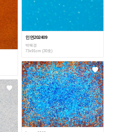
인연202409
박혜경
73x91cm (30호)