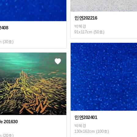
인연202216
박혜경
408
91x117cm (50호)
m (30호)
인연202401
e 201630
박혜경
130x162cm (100호)
m (20호)