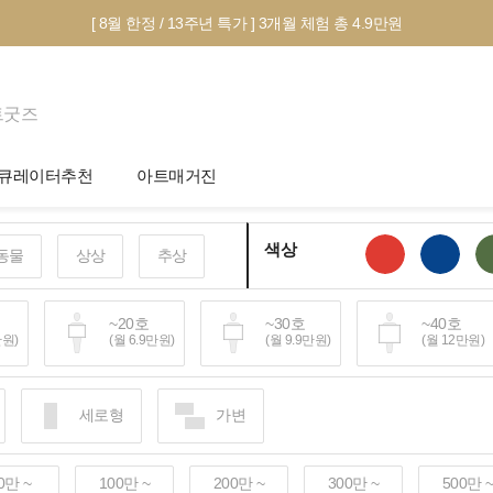
[ 8월 한정 / 13주년 특가 ] 3개월 체험 총 4.9만원
트굿즈
큐레이터추천
아트매거진
제안서 신청
전시 정보
색상
동물
상상
추상
작품선택 Tip
미술 이야기
그림인테리어 Tip
아트 딕셔너리
호
~20호
~30호
~40호
만원)
(월 6.9만원)
(월 9.9만원)
(월 12만원)
테마별 추천
호~
세로형
가변
40만원+)
0만 ~
100만 ~
200만 ~
300만 ~
500만 