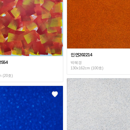
인연202214
554
박혜경
130x162cm (100호)
m (20호)