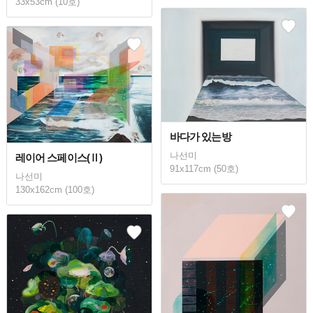
33x53cm (10호)
바다가 있는방
나선미
레이어 스페이스(Ⅱ)
91x117cm (50호)
나선미
130x162cm (100호)