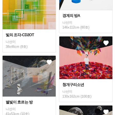
경계의 방A
나선미
146x112cm (80호)
빛의 조각-CD2OT
나선미
38x46cm (8호)
청개구리소년
나선미
130x162cm (100호)
별빛이 흐르는 방
나선미
41x53cm (10호)