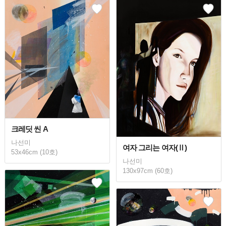
크레딧 씬 A
나선미
여자 그리는 여자(Ⅱ)
53x46cm (10호)
나선미
130x97cm (60호)