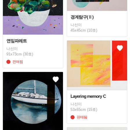
경계탐구(Ⅱ)
나선미
45x45cm (10호)
연잎파레트
나선미
91x73cm (30호)
판매됨
Layering memory C
나선미
53x65cm (15호)
판매됨