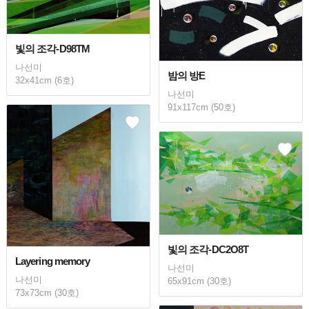
빛의 조각-D98TM
나선미
밤의 방E
32x41cm (6호)
나선미
91x117cm (50호)
빛의 조각-DC2O8T
Layering memory
나선미
나선미
65x91cm (30호)
73x73cm (30호)