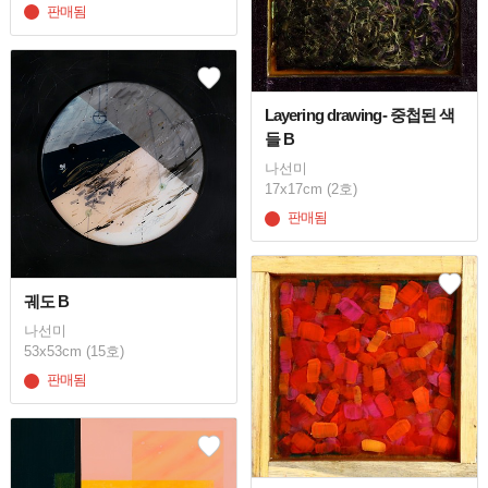
판매됨
Layering drawing- 중첩된 색
들 B
나선미
17x17cm (2호)
판매됨
궤도 B
나선미
53x53cm (15호)
판매됨