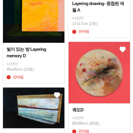
Layering drawing- 중첩된 색
들 A
나선미
17x17cm (2호)
판매됨
빛이 있는 방 Layering
memory D
나선미
45x45cm (10호)
판매됨
궤도D
나선미
80x80cm (40호)
판매됨