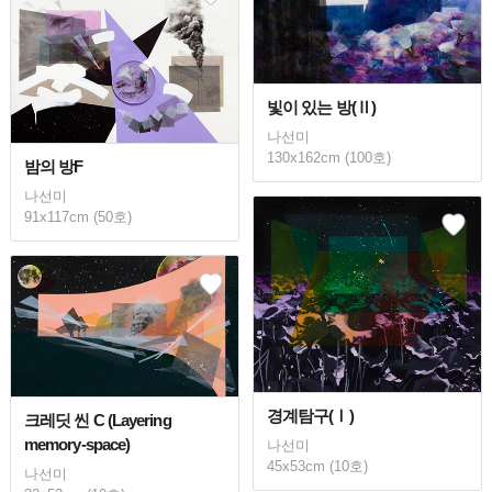
빛이 있는 방(Ⅱ)
나선미
130x162cm (100호)
밤의 방F
나선미
91x117cm (50호)
경계탐구(Ⅰ)
크레딧 씬 C (Layering
memory-space)
나선미
45x53cm (10호)
나선미