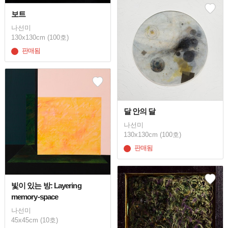
보트
나선미
130x130cm (100호)
판매됨
달 안의 달
나선미
130x130cm (100호)
판매됨
빛이 있는 방: Layering
memory-space
나선미
45x45cm (10호)