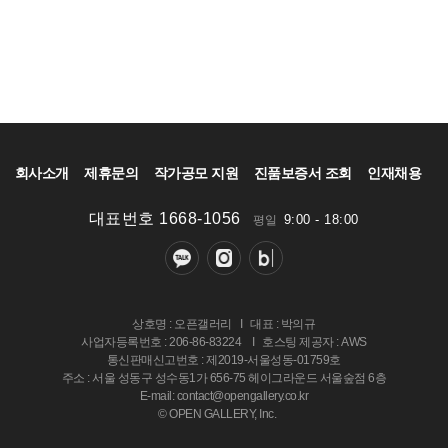
회사소개
제휴문의
작가공모 지원
진품보증서 조회
인재채용
대표번호 1668-1056
9:00 - 18:00
평일
상호명 : 오픈갤러리
I
대표 : 박의규
사업자등록번호 : 206-86-83224
I
호스팅 제공자 : AWS
통신판매신고번호 : 제2019-서울성동-01759호
주소 : 서울 성동구 성수동1가 656-75 헤이그라운드 서울숲점 6층
E-mail: contact@opengallery.co.kr
© OPEN GALLERY, Inc.