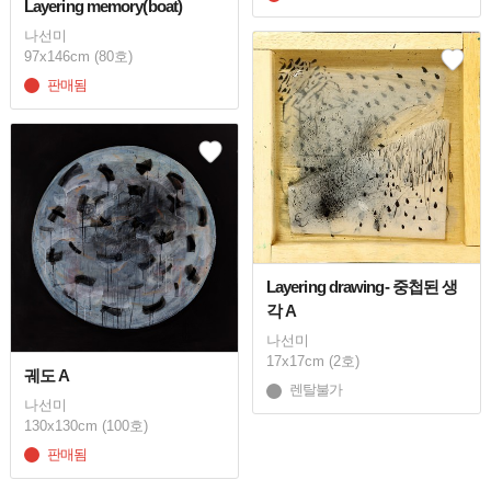
Layering memory(boat)
나선미
97x146cm (80호)
판매됨
Layering drawing- 중첩된 생
각 A
나선미
17x17cm (2호)
궤도 A
렌탈불가
나선미
130x130cm (100호)
판매됨