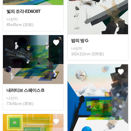
빛의 조각-ED6O8T
나선미
45x45cm (10호)
밤의 방 G
나선미
162x112cm (100호)
내러티브 스페이스 B
나선미
73x91cm (30호)