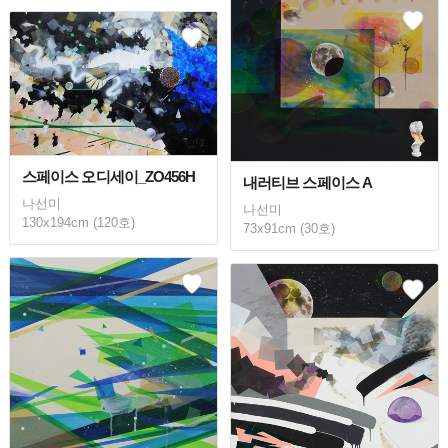
스페이스 오디세이_ZO456H
내러티브 스페이스 A
나선미
나선미
130x194cm (120호)
73x91cm (30호)