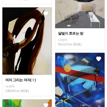
달빛이 흐르는 방
나선미
91x117cm (50호)
여자 그리는 여자(Ⅰ)
나선미
130x97cm (60호)