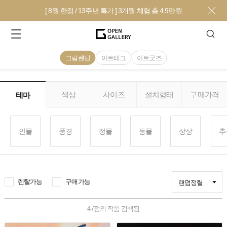
[ 8월 한정 / 13주년 특가 ] 3개월 체험 총 4.9만원
그림렌탈
아트테크
아트굿즈
색상
사이즈
설치형태
구매가격
테마
인물
풍경
정물
동물
상상
추
렌탈가능
구매가능
랜덤정렬
47
점의 작품 검색됨